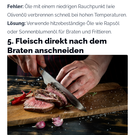
Fehler:
Öle mit einem niedrigen Rauchpunkt (wie
Olivenöl) verbrennen schnell bei hohen Temperaturen.
Lösung:
Verwende hitzebeständige Öle wie Rapsöl
oder Sonnenblumenöl für Braten und Frittieren.
5. Fleisch direkt nach dem
Braten anschneiden