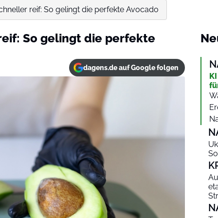
hneller reif: So gelingt die perfekte Avocado
eif: So gelingt die perfekte
Ne
N
dagens.de auf Google folgen
KI
fü
Wa
Er
Na
N
Uk
So
K
Au
et
St
N