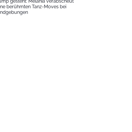
ump gesteht: Melania verabscheut
ine berühmten Tanz-Moves bei
ndgebungen