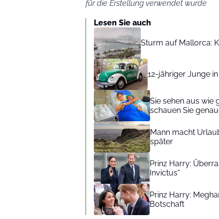
für die Erstellung verwendet wurde
Lesen Sie auch
Sturm auf Mallorca: Kr
12-jähriger Junge i
Sie sehen aus wie 
schauen Sie genaue
Mann macht Urlaub
später
Prinz Harry: Überra
Invictus“
Prinz Harry: Meghan
Botschaft