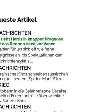
ueste Artikel
ACHRICHTEN
 sieht Harris in knapper Prognose
r das Rennen 2028 vor Vance
hlen fühlen sich oft wie ferne
eignisse an, bis Spekulationen den
chrichtenzyklus…...
ACHRICHTEN
rainische Kinos schneiden russischen
ng aus neuem „Spider-Man“-Film
RIEG
tobahn in die Gefahrenzone: Ukraine
abliert Feuerkontrolle über wichtige
raßen zur Krim
ACHRICHTEN