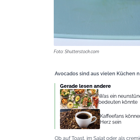
Foto: Shutterstock.com
Avocados sind aus vielen Küchen 
Gerade lesen andere
Was ein neunstünd
bedeuten könnte
Kaffeefans könne
Herz sein
Ob auf Toast, im Salat oder als cre