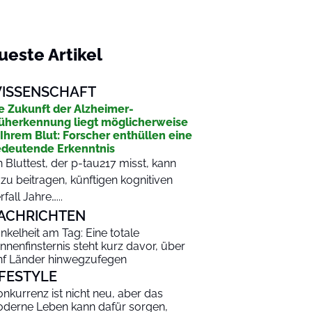
ueste Artikel
ISSENSCHAFT
e Zukunft der Alzheimer-
üherkennung liegt möglicherweise
 Ihrem Blut: Forscher enthüllen eine
deutende Erkenntnis
n Bluttest, der p-tau217 misst, kann
zu beitragen, künftigen kognitiven
rfall Jahre…...
ACHRICHTEN
nkelheit am Tag: Eine totale
nnenfinsternis steht kurz davor, über
nf Länder hinwegzufegen
IFESTYLE
onkurrenz ist nicht neu, aber das
derne Leben kann dafür sorgen,