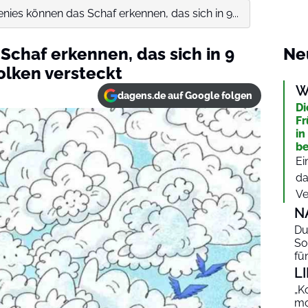
nies können das Schaf erkennen, das sich in 9...
Schaf erkennen, das sich in 9
Ne
lken versteckt
W
dagens.de auf Google folgen
Di
Fr
in
be
Ei
da
Ve
N
Du
So
fü
L
„K
mo