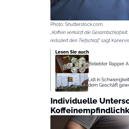
Photo: Shutterstock.com
„Koffein verkürzt die Gesamtschlafzeit
reduziert den Tiefschlaf,“
sagt Kanervis
Lesen Sie auch
Beliebter Rapper A
Lidl in Schwierigke
dem Geschäft gew
Individuelle Unters
Koffeinempfindlichk