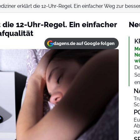
iziner erklärt die 12-Uhr-Regel. Ein einfacher Weg zur besser
 die 12-Uhr-Regel. Ein einfacher
Ne
fqualität
K
dagens.de auf Google folgen
Mo
Ne
wi
De
So
en
N
Tr
Sc
P
Eu
Ab
zu
S