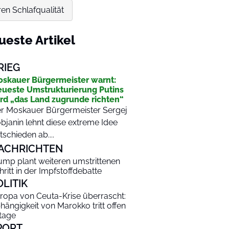
en Schlafqualität
ueste Artikel
RIEG
skauer Bürgermeister warnt:
ueste Umstrukturierung Putins
rd „das Land zugrunde richten“
r Moskauer Bürgermeister Sergej
bjanin lehnt diese extreme Idee
tschieden ab....
ACHRICHTEN
ump plant weiteren umstrittenen
hritt in der Impfstoffdebatte
OLITIK
ropa von Ceuta-Krise überrascht:
hängigkeit von Marokko tritt offen
tage
PORT