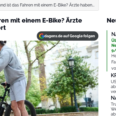
nd ist das Fahren mit einem E-Bike? Ärzte haben...
ren mit einem E-Bike? Ärzte
Ne
rt
N
dagens.de auf Google folgen
Üb
Ne
9/
He
Fa
vo
K
US
ab
ve
N
Tr
We
ab