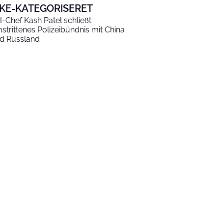
KKE-KATEGORISERET
I-Chef Kash Patel schließt
strittenes Polizeibündnis mit China
d Russland