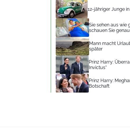
12-jähriger Junge i
Sie sehen aus wie 
schauen Sie genaue
Mann macht Urlaub
später
Prinz Harry: Überra
Invictus“
Prinz Harry: Meghan
Botschaft