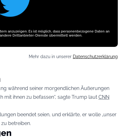
etern anzuzeigen. Es ist möglich, dass personenbezogene Daten an
andere Drittanbieter-Dienste übermittelt werden.
Mehr dazu in unserer
Datenschutzerklärung
n
ierung während seiner morgendlichen Äußerungen
ch mit ihnen zu befassen“, sagte Trump laut
CNN
lungen beendet seien, und erklärte, er wolle „unser
 zu betreiben.
gen