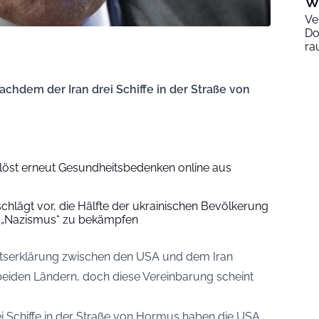
W
Ve
Do
ra
chdem der Iran drei Schiffe in der Straße von
öst erneut Gesundheitsbedenken online aus
schlägt vor, die Hälfte der ukrainischen Bevölkerung
n „Nazismus“ zu bekämpfen
chtserklärung zwischen den USA und dem Iran
eiden Ländern, doch diese Vereinbarung scheint
ei Schiffe in der Straße von Hormus haben die USA