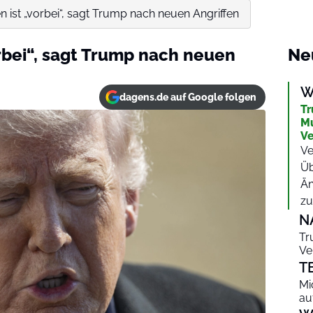
ist „vorbei“, sagt Trump nach neuen Angriffen
bei“, sagt Trump nach neuen
Ne
W
dagens.de auf Google folgen
Tr
Mu
Ve
Ve
Üb
Än
zu…
N
Tr
Ve
T
Mi
au