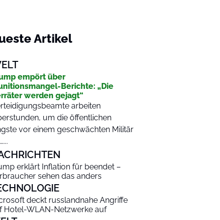
ueste Artikel
ELT
ump empört über
nitionsmangel-Berichte: „Die
rräter werden gejagt“
rteidigungsbeamte arbeiten
erstunden, um die öffentlichen
gste vor einem geschwächten Militär
...
ACHRICHTEN
ump erklärt Inflation für beendet –
rbraucher sehen das anders
ECHNOLOGIE
crosoft deckt russlandnahe Angriffe
f Hotel-WLAN-Netzwerke auf