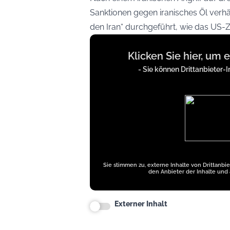
Sanktionen gegen iranisches Öl verh
den Iran“ durchgeführt, wie das US-
Display
Klicken Sie hier, um 
content
from
- Sie können Drittanbieter-I
x.com
Sie stimmen zu, externe Inhalte von Drittanbi
den Anbieter der Inhalte und 
Externer Inhalt