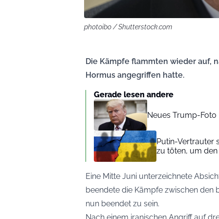
photoibo / Shutterstock.com
Die Kämpfe flammten wieder auf, na
Hormus angegriffen hatte.
Gerade lesen andere
Neues Trump-Foto l
Putin-Vertrauter 
zu töten, um de
Eine Mitte Juni unterzeichnete Absi
beendete die Kämpfe zwischen den b
nun beendet zu sein.
Nach einem iranischen Angriff auf dr