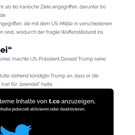
 als 80 iranische Ziele angegriffen, darunter 60
de.
angegriffen, die mit dem US-Militär in verschiedenen
sind, wodurch der fragile Waffenstillstand ins
ei“
ürkei, machte US-Präsident Donald Trump seine
tte stehend kündigte Trump an, dass er die
ran für „beendet“ halte.
xterne Inhalte von
t.co
anzuzeigen,
nhalte jederzeit aktivieren oder deaktivieren.