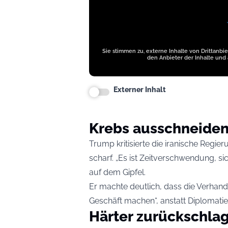
Sie stimmen zu, externe Inhalte von Drittanbi
den Anbieter der Inhalte und 
Externer Inhalt
Krebs ausschneide
Trump kritisierte die iranische Reg
scharf. „Es ist Zeitverschwendung, si
auf dem Gipfel.
Er machte deutlich, dass die Verhand
Geschäft machen“, anstatt Diplomatie
Härter zurückschla