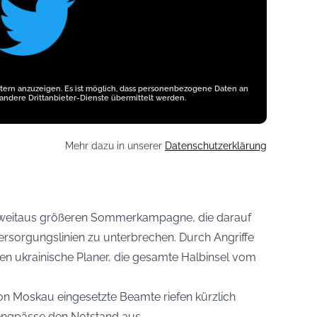
etern anzuzeigen. Es ist möglich, dass personenbezogene Daten an
andere Drittanbieter-Dienste übermittelt werden.
Mehr dazu in unserer
Datenschutzerklärung
ner weitaus größeren Sommerkampagne, die darauf
 Versorgungslinien zu unterbrechen. Durch Angriffe
ffen ukrainische Planer, die gesamte Halbinsel vom
 von Moskau eingesetzte Beamte riefen kürzlich
ngpässe den Notstand aus.