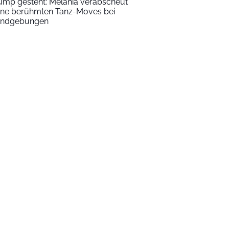
ump gesteht: Melania verabscheut
ine berühmten Tanz-Moves bei
ndgebungen