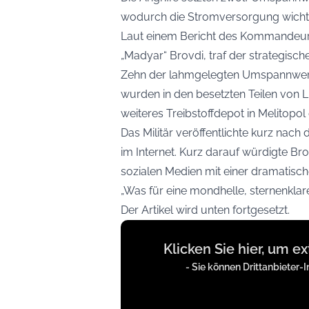
wodurch die Stromversorgung wichti
Laut einem Bericht des Kommandeurs
„Madyar“ Brovdi, traf der strategisch
Zehn der lahmgelegten Umspannwerke
wurden in den besetzten Teilen von 
weiteres Treibstoffdepot in Melitopol
Das Militär veröffentlichte kurz nac
im Internet. Kurz darauf würdigte Bro
sozialen Medien mit einer dramatisch
„Was für eine mondhelle, sternenklare
Der Artikel wird unten fortgesetzt.
Display
Klicken Sie hier, um e
content
from
- Sie können Drittanbieter-I
t.co