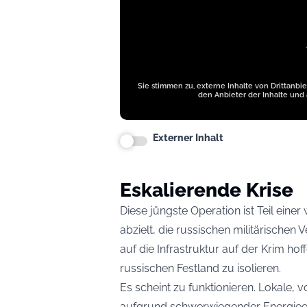
Sie stimmen zu, externe Inhalte von Drittanbi
den Anbieter der Inhalte und 
Externer Inhalt
Eskalierende Krise
Diese jüngste Operation ist Teil ei
abzielt, die russischen militärischen
auf die Infrastruktur auf der Krim ho
russischen Festland zu isolieren.
Es scheint zu funktionieren. Lokale,
aufgrund schwerwiegender Energiee