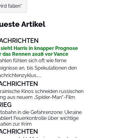
rd fallen“
ueste Artikel
ACHRICHTEN
 sieht Harris in knapper Prognose
r das Rennen 2028 vor Vance
hlen fühlen sich oft wie ferne
eignisse an, bis Spekulationen den
chrichtenzyklus…...
ACHRICHTEN
rainische Kinos schneiden russischen
ng aus neuem „Spider-Man“-Film
RIEG
tobahn in die Gefahrenzone: Ukraine
abliert Feuerkontrolle über wichtige
raßen zur Krim
ACHRICHTEN