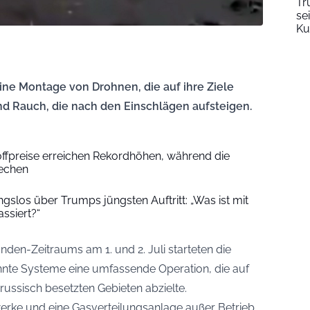
Tr
se
Ku
ne Montage von Drohnen, die auf ihre Ziele
d Rauch, die nach den Einschlägen aufsteigen.
offpreise erreichen Rekordhöhen, während die
rechen
slos über Trumps jüngsten Auftritt: „Was ist mit
ssiert?“
den-Zeitraums am 1. und 2. Juli starteten die
annte Systeme eine umfassende Operation, die auf
russisch besetzten Gebieten abzielte.
erke und eine Gasverteilungsanlage außer Betrieb,