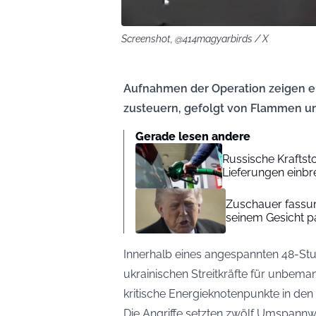
Screenshot, @414magyarbirds / X
Aufnahmen der Operation zeigen ei
zusteuern, gefolgt von Flammen un
Gerade lesen andere
Russische Kraftst
Lieferungen einb
Zuschauer fassung
seinem Gesicht pa
Innerhalb eines angespannten 48-Stun
ukrainischen Streitkräfte für unbem
kritische Energieknotenpunkte in den 
Die Angriffe setzten zwölf Umspannw