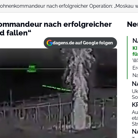
rohnenkommandeur nach erfolgreicher Operation: „Moskau wi
ommandeur nach erfolgreicher
Ne
d fallen“
N
dagens.de auf Google folgen
KI
fü
Wa
Er
Na
N
Uk
So
K
Au
et
St
N