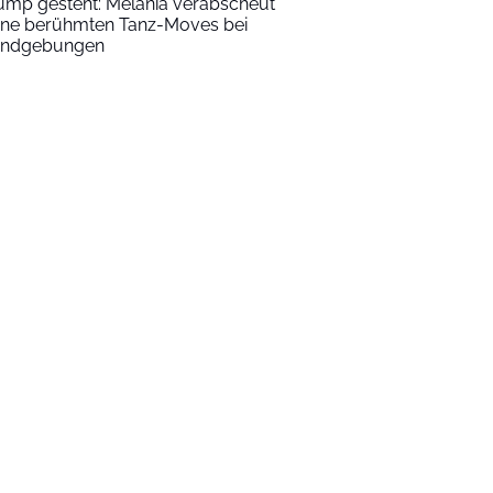
ump gesteht: Melania verabscheut
ine berühmten Tanz-Moves bei
ndgebungen