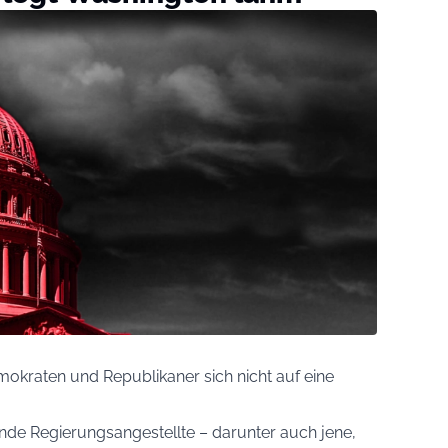
raten und Republikaner sich nicht auf eine
de Regierungsangestellte – darunter auch jene,