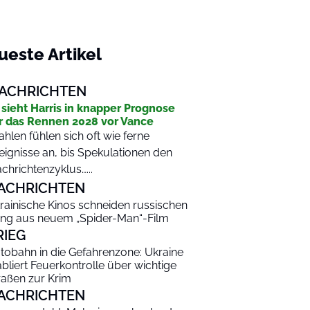
ueste Artikel
ACHRICHTEN
 sieht Harris in knapper Prognose
r das Rennen 2028 vor Vance
hlen fühlen sich oft wie ferne
eignisse an, bis Spekulationen den
chrichtenzyklus…...
ACHRICHTEN
rainische Kinos schneiden russischen
ng aus neuem „Spider-Man“-Film
RIEG
tobahn in die Gefahrenzone: Ukraine
abliert Feuerkontrolle über wichtige
raßen zur Krim
ACHRICHTEN