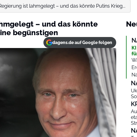
egierung ist lahmgelegt – und das könnte Putins Krieg...
ahmgelegt – und das könnte
Ne
aine begünstigen
N
dagens.de auf Google folgen
KI
fü
Wa
Er
Na
N
Uk
So
K
Au
et
St
N