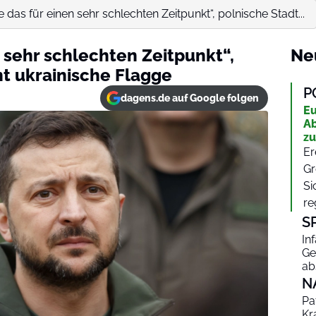
te das für einen sehr schlechten Zeitpunkt“, polnische Stadt...
n sehr schlechten Zeitpunkt“,
Ne
nt ukrainische Flagge
P
dagens.de auf Google folgen
Eu
Ab
zu
Er
Gr
Si
re
S
In
Ge
ab
N
Pa
Kr