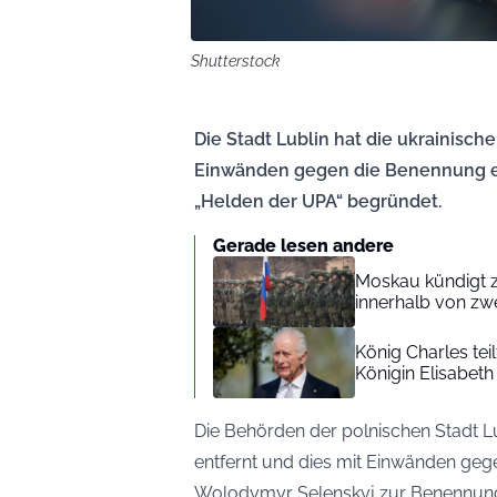
Shutterstock
Die Stadt Lublin hat die ukrainisc
Einwänden gegen die Benennung ein
„Helden der UPA“ begründet.
Gerade lesen andere
Moskau kündigt z
innerhalb von zw
König Charles tei
Königin Elisabeth
Die Behörden der polnischen Stadt L
entfernt und dies mit Einwänden geg
Wolodymyr Selenskyj zur Benennung e