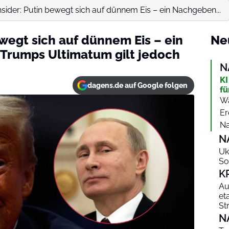
sider: Putin bewegt sich auf dünnem Eis – ein Nachgeben...
wegt sich auf dünnem Eis – ein
Ne
rumps Ultimatum gilt jedoch
N
KI
dagens.de auf Google folgen
fü
Wa
Er
Na
N
Uk
So
K
Au
et
St
N