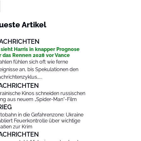
ueste Artikel
ACHRICHTEN
 sieht Harris in knapper Prognose
r das Rennen 2028 vor Vance
hlen fühlen sich oft wie ferne
eignisse an, bis Spekulationen den
chrichtenzyklus…...
ACHRICHTEN
rainische Kinos schneiden russischen
ng aus neuem „Spider-Man“-Film
RIEG
tobahn in die Gefahrenzone: Ukraine
abliert Feuerkontrolle über wichtige
raßen zur Krim
ACHRICHTEN