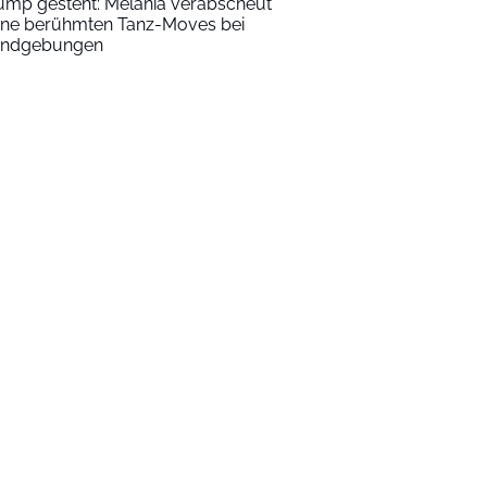
ump gesteht: Melania verabscheut
ine berühmten Tanz-Moves bei
ndgebungen