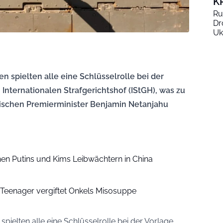
K
Ru
Dr
Uk
n spielten alle eine Schlüsselrolle bei der
Internationalen Strafgerichtshof (IStGH), was zu
ischen Premierminister Benjamin Netanjahu
en Putins und Kims Leibwächtern in China
Teenager vergiftet Onkels Misosuppe
spielten alle eine Schlüsselrolle bei der Vorlage