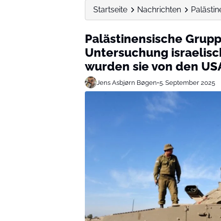
Startseite
Nachrichten
Palästin
Palästinensische Grupp
Untersuchung israelisc
wurden sie von den USA
Jens Asbjørn Bøgen
•
5. September 2025