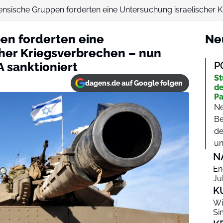
ensische Gruppen forderten eine Untersuchung israelischer K
en forderten eine
Ne
her Kriegsverbrechen – nun
 sanktioniert
P
St
dagens.de auf Google folgen
de
Pa
Ne
Be
de
un
N
En
Ju
K
Wi
Si