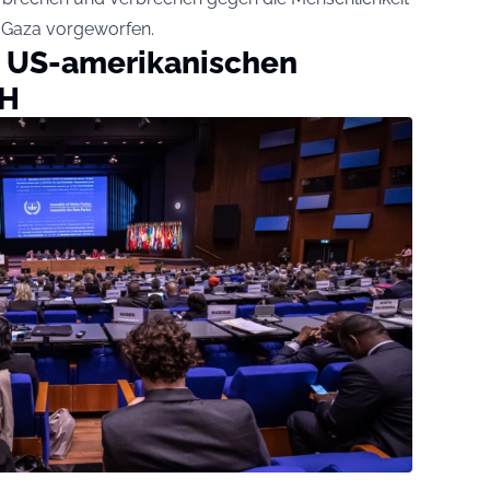
 Gaza vorgeworfen.
r US-amerikanischen
GH