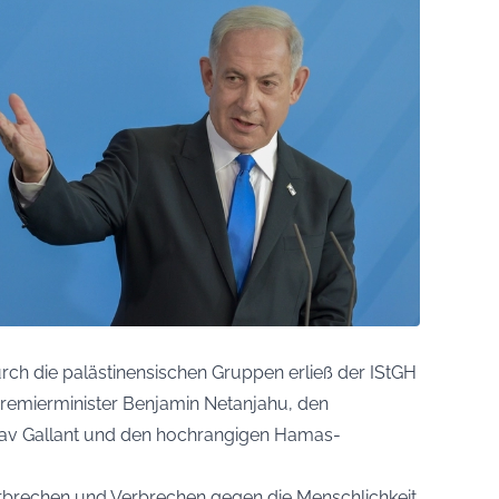
urch die palästinensischen Gruppen erließ der IStGH
Premierminister Benjamin Netanjahu, den
oav Gallant und den hochrangigen Hamas-
brechen und Verbrechen gegen die Menschlichkeit