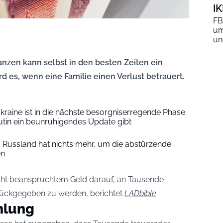
I
FB
um
un
nzen kann selbst in den besten Zeiten ein
d es, wenn eine Familie einen Verlust betrauert.
Ukraine ist in die nächste besorgniserregende Phase
Putin ein beunruhigendes Update gibt
 Russland hat nichts mehr, um die abstürzende
en
 nicht beanspruchtem Geld darauf, an Tausende
urückgegeben zu werden, berichtet
LADbible
.
hlung