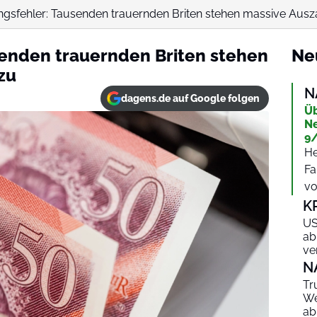
ngsfehler: Tausenden trauernden Briten stehen massive Aus
senden trauernden Briten stehen
Ne
zu
N
dagens.de auf Google folgen
Üb
Ne
9/
He
Fa
vo
K
US
ab
ve
N
Tr
We
ab