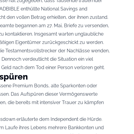
kasse hat zugegeben, dass Tausende trauernder
LADBIBLE enthüllte National Savings and
ht den vollen Betrag erhielten, der ihnen zustand.
eamte begannen am 27. Mai, Briefe zu versenden,
zu kontaktieren. Insgesamt warten unglaubliche
tmäßigen Eigentümer zurückgeschickt zu werden.
 die Testamentsvollstrecker der Nachlässe wenden,
ennoch verdeutlicht die Situation ein viel
t Geld nach dem Tod einer Person verloren geht.
fspüren
ssene Premium Bonds, alte Sparkonten oder
issen. Das Aufspüren dieser Vermögenswerte
en, die bereits mit intensiver Trauer zu kämpfen
sdown erläuterte dem Independent die Hürde.
im Laufe ihres Lebens mehrere Bankkonten und