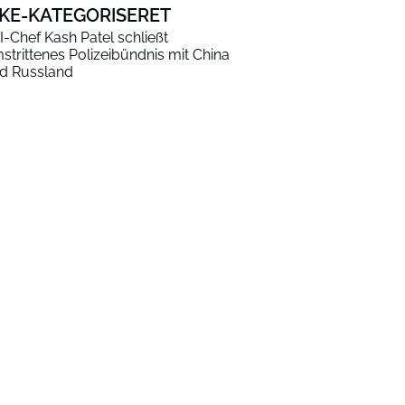
KKE-KATEGORISERET
I-Chef Kash Patel schließt
strittenes Polizeibündnis mit China
d Russland