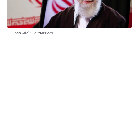
FotoField / Shutterstock