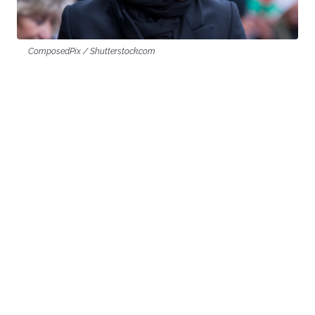
ComposedPix / Shutterstock.com