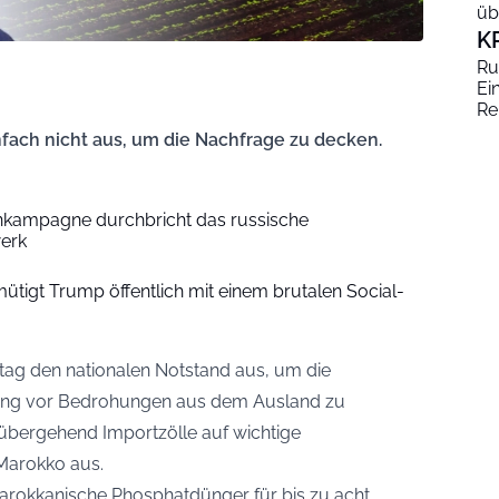
üb
K
Ru
Ei
Re
nfach nicht aus, um die Nachfrage zu decken.
nkampagne durchbricht das russische
erk
mütigt Trump öffentlich mit einem brutalen Social-
tag den nationalen Notstand aus, um die
ung vor Bedrohungen aus dem Ausland zu
rübergehend Importzölle auf wichtige
 Marokko aus.
okkanische Phosphatdünger für bis zu acht