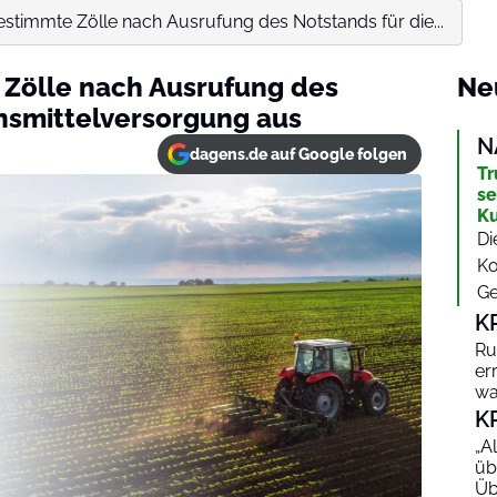
stimmte Zölle nach Ausrufung des Notstands für die...
 Zölle nach Ausrufung des
Ne
nsmittelversorgung aus
N
dagens.de auf Google folgen
Tr
se
K
Di
Ko
Ge
K
Ru
er
wa
K
„A
üb
Üb