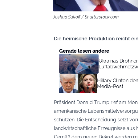
Joshua Sukoff / Shutterstock.com
Die heimische Produktion reicht ei
Gerade lesen andere
Ukrainas Drohne
Luftabwehrnetzw
Hillary Clinton de
Media-Post
Präsident Donald Trump rief am Mon
amerikanische Lebensmittelversorg
schützen. Die Entscheidung setzt vo
landwirtschaftliche Erzeugnisse aus
Gemäß dem neuen Dekret werden mar