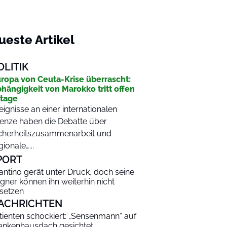
ueste Artikel
OLITIK
ropa von Ceuta-Krise überrascht:
hängigkeit von Marokko tritt offen
tage
eignisse an einer internationalen
enze haben die Debatte über
cherheitszusammenarbeit und
gionale…...
PORT
fantino gerät unter Druck, doch seine
gner können ihn weiterhin nicht
setzen
ACHRICHTEN
tienten schockiert: „Sensenmann“ auf
ankenhausdach gesichtet