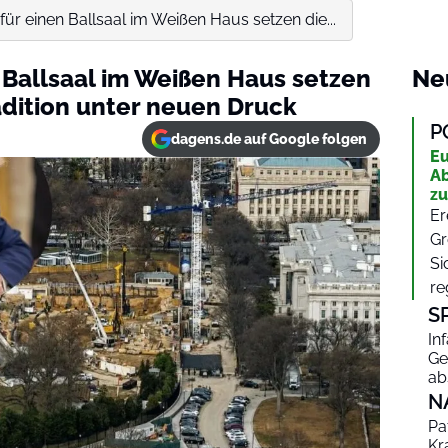
ür einen Ballsaal im Weißen Haus setzen die...
 Ballsaal im Weißen Haus setzen
Ne
dition unter neuen Druck
P
dagens.de auf Google folgen
Eu
Ab
zu
Er
Gr
Si
re
S
In
Ge
ab
N
Pa
Kr