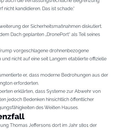
mp auch die verfassungsrechtliche Begrenzung
f nicht kandidieren. Das ist schade.“
rweiterung der Sicherheitsmaßnahmen diskutiert.
dem Dach geplanten „DronePort“ als Teil seines
von Trump vorgeschlagene drohnenbezogene
und nicht auf eine seit Langem etablierte offizielle
rgumentierte er, dass moderne Bedrohungen aus der
ington erforderten.
xperten erklärten, dass Systeme zur Abwehr von
en jedoch Bedenken hinsichtlich öffentlicher
gungsfähigkeiten des Weißen Hauses.
enzfall
digung Thomas Jeffersons dort im Jahr 1801 der