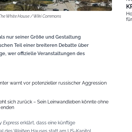
K
Ho
 The White House / Wiki Commons
fü
als nur seiner Größe und Gestaltung
schen Teil einer breiteren Debatte über
e, wer offizielle Veranstaltungen des
ter warnt vor potenzieller russischer Aggression
ieht sich zurück – Sein Leinwandleben könnte ohne
 enden
y Express
erklärt, dass eine künftige
al des Weißen Hauses statt am US-Kapitol