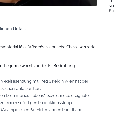
Tr
se
Ku
ichen Unfall.
lmmaterial lässt Wham!s historische China-Konzerte
ge-Legende warnt vor der KI-Bedrohung
V-Reisesendung mit Fred Sirieix in Wien hat der
ichen Unfall erlitten.
sten Dreh meines Lebens“ bezeichnete, ereignete
 zu einem sofortigen Produktionsstopp.
D’Acampo einen 60 Meter langen Rodelhang