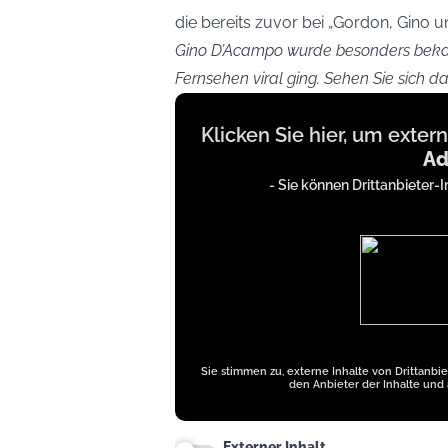
die bereits zuvor bei „Gordon, Gino 
Gino D’Acampo wurde besonders bekann
Fernsehen viral ging. Sehen Sie sich da
Display
Klicken Sie hier, um exter
content
Ad
from
- Sie können Drittanbieter-I
iFrames
except
Google
Ads
Sie stimmen zu, externe Inhalte von Drittanbi
den Anbieter der Inhalte und 
Externer Inhalt