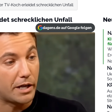
er TV-Koch erleidet schrecklichen Unfall
idet schrecklichen Unfall
Ne
dagens.de auf Google folgen
N
KI
fü
Wa
Er
Na
N
Uk
So
K
Au
et
St
N