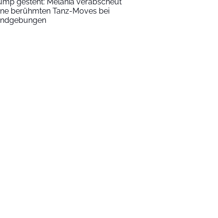
ump gesteht: Melania verabscheut
ine berühmten Tanz-Moves bei
ndgebungen