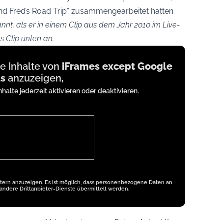
und Fred’s Road Trip“ zusammengearbeitet hatten.
t, als er in einem Clip aus dem Jahr 2010 im Live-
s Clip unten an.
ne Inhalte von
iFrames except Google
s
anzuzeigen,
nhalte jederzeit aktivieren oder deaktivieren.
etern anzuzeigen. Es ist möglich, dass personenbezogene Daten an
andere Drittanbieter-Dienste übermittelt werden.