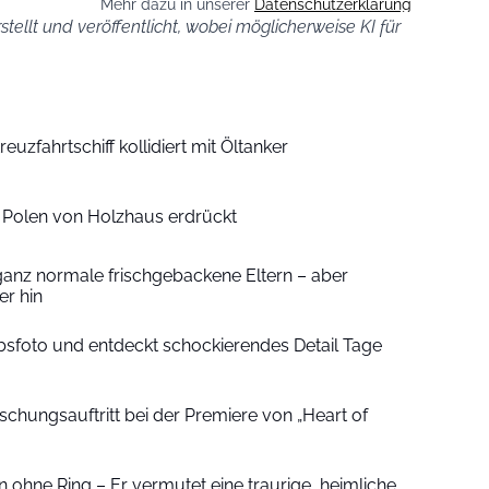
Mehr dazu in unserer
Datenschutzerklärung
stellt und veröffentlicht, wobei möglicherweise KI für
euzfahrtschiff kollidiert mit Öltanker
n Polen von Holzhaus erdrückt
ganz normale frischgebackene Eltern – aber
r hin
sfoto und entdeckt schockierendes Detail Tage
schungsauftritt bei der Premiere von „Heart of
 ohne Ring – Er vermutet eine traurige, heimliche