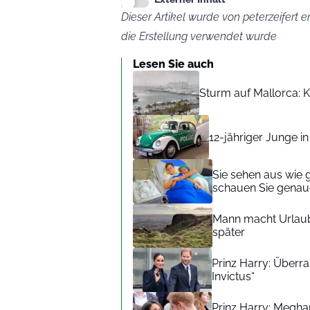
Dieser Artikel wurde von peterzeifert er
die Erstellung verwendet wurde
Lesen Sie auch
Sturm auf Mallorca: Kr
12-jähriger Junge i
Sie sehen aus wie 
schauen Sie genaue
Mann macht Urlaub
später
Prinz Harry: Überra
Invictus“
Prinz Harry: Meghan