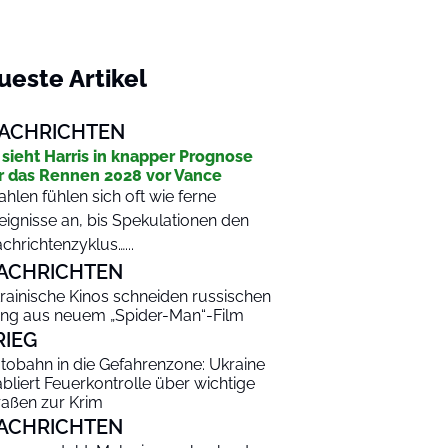
ueste Artikel
ACHRICHTEN
 sieht Harris in knapper Prognose
r das Rennen 2028 vor Vance
hlen fühlen sich oft wie ferne
eignisse an, bis Spekulationen den
chrichtenzyklus…...
ACHRICHTEN
rainische Kinos schneiden russischen
ng aus neuem „Spider-Man“-Film
RIEG
tobahn in die Gefahrenzone: Ukraine
abliert Feuerkontrolle über wichtige
raßen zur Krim
ACHRICHTEN