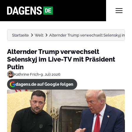
Startseite
Welt
Alternder Trump verwechselt Selenskyj im Liv
Alternder Trump verwechselt
Selenskyj im Live-TV mit Präsident
Putin
Kathrine Frich
•
9. Juli 2026
dagens.de auf Google folgen