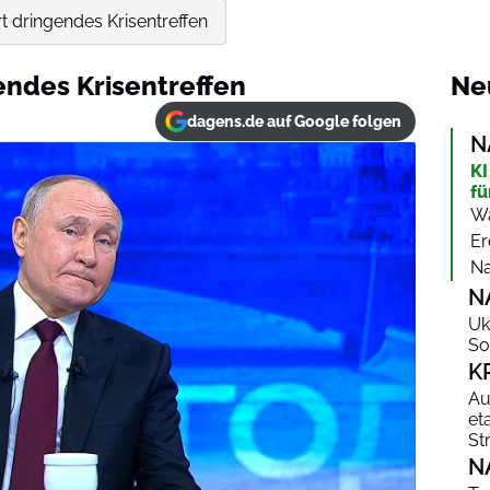
t dringendes Krisentreffen
endes Krisentreffen
Ne
dagens.de auf Google folgen
N
KI
fü
Wa
Er
Na
N
Uk
So
K
Au
et
St
N