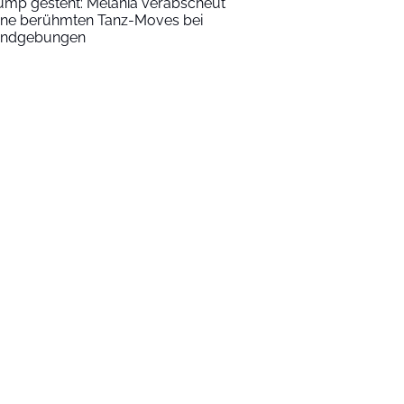
ump gesteht: Melania verabscheut
ine berühmten Tanz-Moves bei
ndgebungen