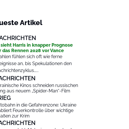
ueste Artikel
ACHRICHTEN
 sieht Harris in knapper Prognose
r das Rennen 2028 vor Vance
hlen fühlen sich oft wie ferne
eignisse an, bis Spekulationen den
chrichtenzyklus…...
ACHRICHTEN
rainische Kinos schneiden russischen
ng aus neuem „Spider-Man“-Film
RIEG
tobahn in die Gefahrenzone: Ukraine
abliert Feuerkontrolle über wichtige
raßen zur Krim
ACHRICHTEN