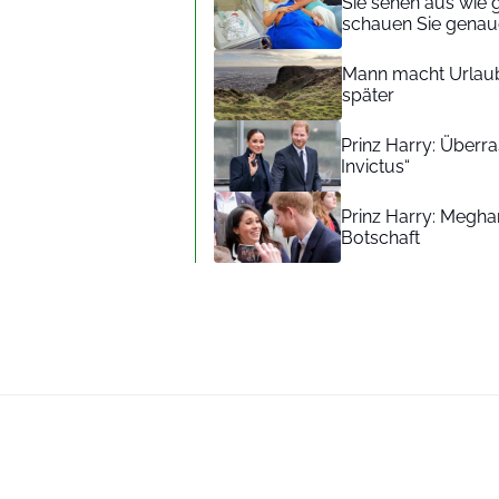
Sie sehen aus wie 
schauen Sie genaue
Mann macht Urlaub
später
Prinz Harry: Überra
Invictus“
Prinz Harry: Meghan
Botschaft