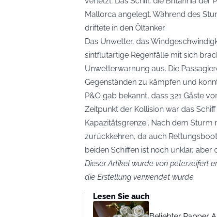
verletzt. Das Schiff, die Britannia d
Mallorca angelegt. Während des Sturm
driftete in den Öltanker.
Das Unwetter, das Windgeschwindigke
sintflutartige Regenfälle mit sich bra
Unwetterwarnung aus. Die Passagiere
Gegenständen zu kämpfen und konnte
P&O gab bekannt, dass 321 Gäste vo
Zeitpunkt der Kollision war das Schif
Kapazitätsgrenze“. Nach dem Sturm m
zurückkehren, da auch Rettungsboot
beiden Schiffen ist noch unklar, aber o
Dieser Artikel wurde von peterzeifert er
die Erstellung verwendet wurde
Lesen Sie auch
Beliebter Rapper A