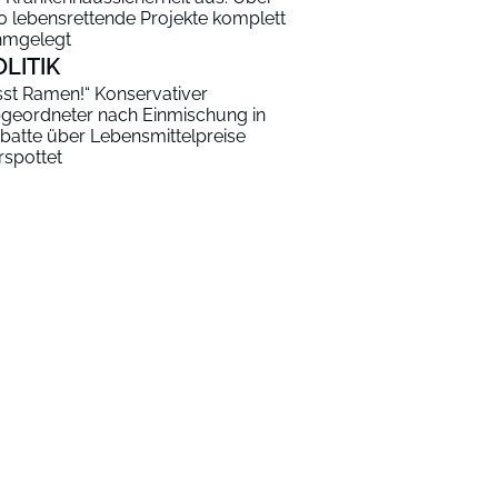
0 lebensrettende Projekte komplett
hmgelegt
OLITIK
sst Ramen!“ Konservativer
geordneter nach Einmischung in
batte über Lebensmittelpreise
rspottet