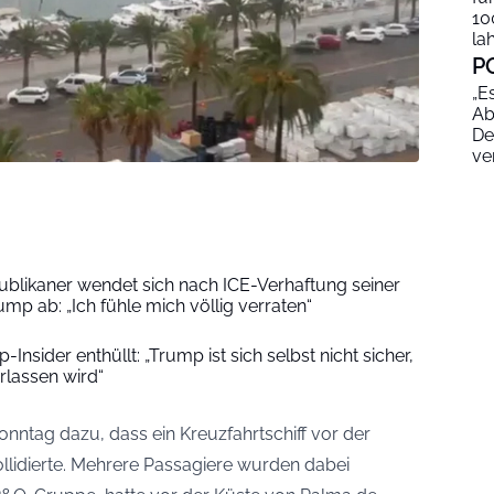
10
la
P
„E
Ab
De
ve
ublikaner wendet sich nach ICE-Verhaftung seiner
mp ab: „Ich fühle mich völlig verraten“
nsider enthüllt: „Trump ist sich selbst nicht sicher,
rlassen wird“
Sonntag dazu, dass ein Kreuzfahrtschiff vor der
llidierte. Mehrere Passagiere wurden dabei