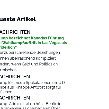
ueste Artikel
ACHRICHTEN
ump bezeichnet Kanadas Führung
i Wahlkampfauftritt in Las Vegas als
iderlich“
enzüberschreitende Beziehungen
nnen überraschend kompliziert
rden, wenn Geld und Politik sich
rmischen....
ACHRICHTEN
ump löst neue Spekulationen um J.D.
nce aus: Knappe Antwort sorgt für
fsehen
ACHRICHTEN
ump-Administration höhlt Behörde
r Krankenhaussicherheit aus: Über