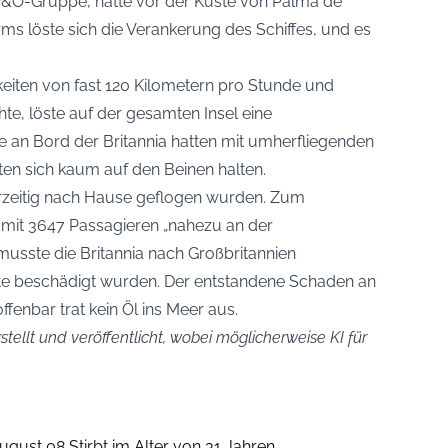
er P&O-Gruppe, hatte vor der Küste von Palma de
s löste sich die Verankerung des Schiffes, und es
iten von fast 120 Kilometern pro Stunde und
chte, löste auf der gesamten Insel eine
 an Bord der Britannia hatten mit umherfliegenden
n sich kaum auf den Beinen halten.
rzeitig nach Hause geflogen wurden. Zum
f mit 3647 Passagieren „nahezu an der
usste die Britannia nach Großbritannien
e beschädigt wurden. Der entstandene Schaden an
ffenbar trat kein Öl ins Meer aus.
stellt und veröffentlicht, wobei möglicherweise KI für
ugust 08 Stirbt im Alter von 31 Jahren