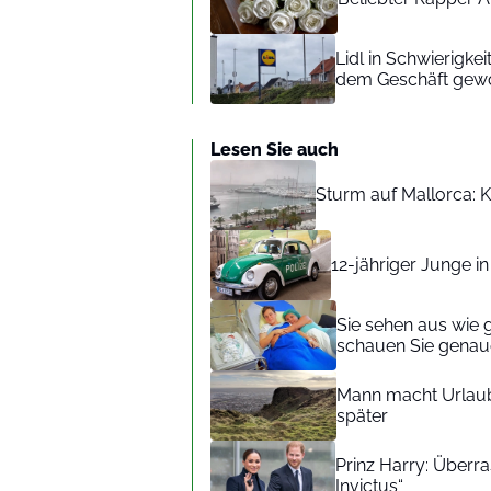
Lidl in Schwierigke
dem Geschäft gew
Lesen Sie auch
Sturm auf Mallorca: Kr
12-jähriger Junge i
Sie sehen aus wie 
schauen Sie genaue
Mann macht Urlaub
später
Prinz Harry: Überra
Invictus“