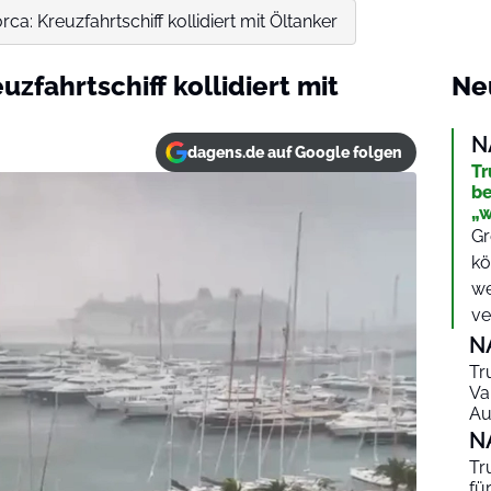
ca: Kreuzfahrtschiff kollidiert mit Öltanker
zfahrtschiff kollidiert mit
Ne
N
dagens.de auf Google folgen
Tr
be
„w
Gr
kö
we
ve
N
Tr
Va
Au
N
Tr
fü