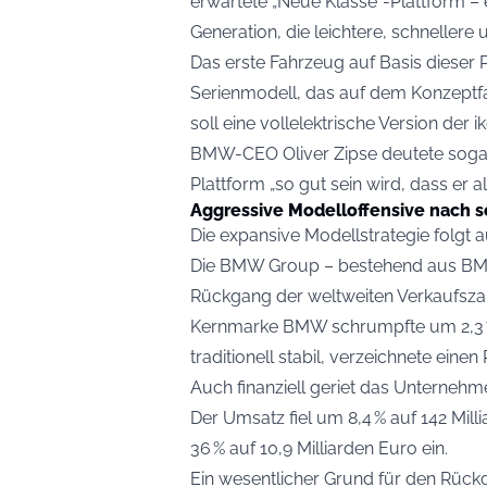
erwartete „Neue Klasse“-Plattform – 
Generation, die leichtere, schnellere 
Das erste Fahrzeug auf Basis dieser P
Serienmodell, das auf dem Konzeptfa
soll eine vollelektrische Version der 
BMW-CEO Oliver Zipse deutete sogar
Plattform „so gut sein wird, dass er al
Aggressive Modelloffensive nach 
Die expansive Modellstrategie folgt a
Die BMW Group – bestehend aus BMW,
Rückgang der weltweiten Verkaufszah
Kernmarke BMW schrumpfte um 2,3 %, 
traditionell stabil, verzeichnete eine
Auch finanziell geriet das Unternehm
Der Umsatz fiel um 8,4 % auf 142 Mil
36 % auf 10,9 Milliarden Euro ein.
Ein wesentlicher Grund für den Rüc