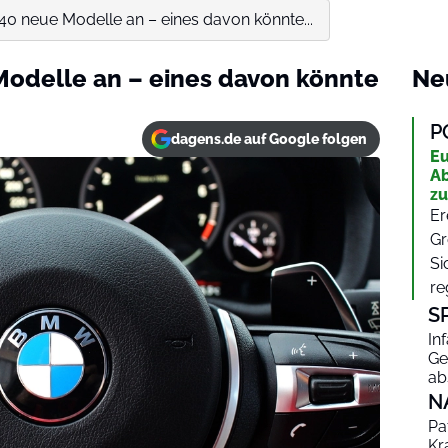
0 neue Modelle an – eines davon könnte...
odelle an – eines davon könnte
Ne
P
dagens.de auf Google folgen
Eu
Ab
zu
Er
Gr
Si
re
S
In
Ge
ab
N
Pa
Kr