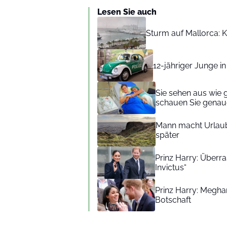
Lesen Sie auch
Sturm auf Mallorca: Kr
12-jähriger Junge i
Sie sehen aus wie 
schauen Sie genaue
Mann macht Urlaub
später
Prinz Harry: Überra
Invictus“
Prinz Harry: Meghan
Botschaft