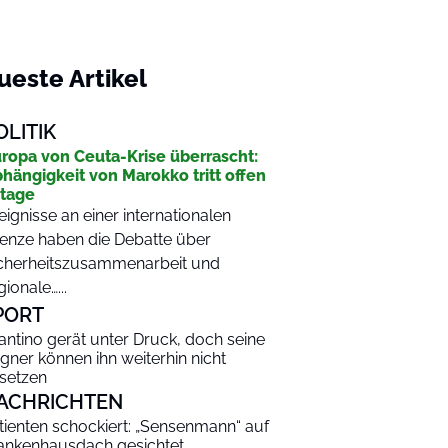
ueste Artikel
OLITIK
ropa von Ceuta-Krise überrascht:
hängigkeit von Marokko tritt offen
tage
eignisse an einer internationalen
enze haben die Debatte über
cherheitszusammenarbeit und
gionale…...
PORT
fantino gerät unter Druck, doch seine
gner können ihn weiterhin nicht
setzen
ACHRICHTEN
tienten schockiert: „Sensenmann“ auf
ankenhausdach gesichtet