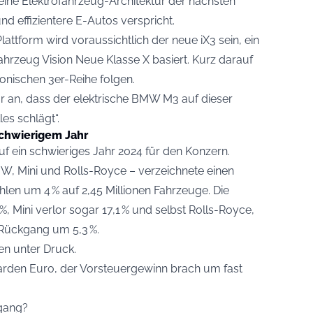
eine Elektrofahrzeug-Architektur der nächsten
und effizientere E-Autos verspricht.
lattform wird voraussichtlich der neue iX3 sein, ein
hrzeug Vision Neue Klasse X basiert. Kurz darauf
ikonischen 3er-Reihe folgen.
 an, dass der elektrische BMW M3 auf dieser
les schlägt“.
schwierigem Jahr
uf ein schwieriges Jahr 2024 für den Konzern.
 Mini und Rolls-Royce – verzeichnete einen
len um 4 % auf 2,45 Millionen Fahrzeuge. Die
Mini verlor sogar 17,1 % und selbst Rolls-Royce,
n Rückgang um 5,3 %.
en unter Druck.
liarden Euro, der Vorsteuergewinn brach um fast
kgang?