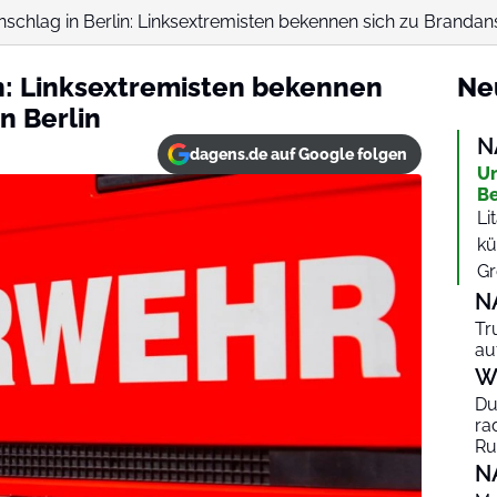
schlag in Berlin: Linksextremisten bekennen sich zu Brandans
n: Linksextremisten bekennen
Ne
n Berlin
N
dagens.de auf Google folgen
Un
Be
Li
kü
Gr
N
Tr
au
W
Du
ra
Ru
N