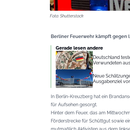
Foto: Shutterstock
Berliner Feuerwehr kämpft gegen 
Gerade lesen andere
Deutschland test
Verwundeten aus
Neue Schätzungen
Ausgabenziel von
In Berlin-Kreuzberg hat ein Brandan
für Aufsehen gesorgt.
Hinter dem Feuer, das am Mittwoch
Förderstrecke für Schüttgut sowie ei
mutmaßlich Aktivisten aus dem links