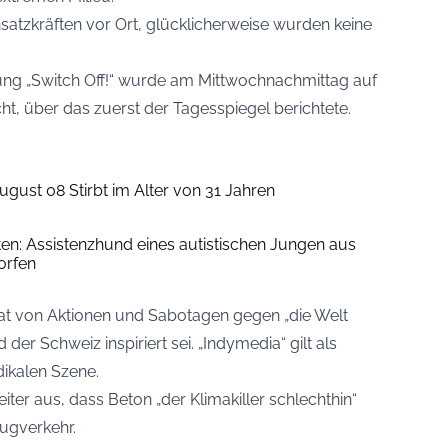
nsatzkräften vor Ort, glücklicherweise wurden keine
ung „Switch Off!“ wurde am Mittwochnachmittag auf
cht, über das zuerst der
Tagesspiegel
berichtete.
ugust 08 Stirbt im Alter von 31 Jahren
iten: Assistenzhund eines autistischen Jungen aus
orfen
Tat von Aktionen und Sabotagen gegen „die Welt
 der Schweiz inspiriert sei. „Indymedia“ gilt als
adikalen Szene.
ter aus, dass Beton „der Klimakiller schlechthin“
lugverkehr.