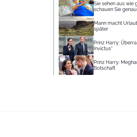
Sie sehen aus wie 
schauen Sie genaue
Mann macht Urlaub
später
Prinz Harry: Überra
Invictus“
Prinz Harry: Meghan
Botschaft