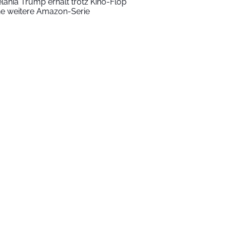
lania Trump erhält trotz Kino-Flop
ne weitere Amazon-Serie