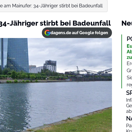
e am Mainufer: 34-Jähriger stirbt bei Badeunfall
4-Jähriger stirbt bei Badeunfall
Ne
dagens.de auf Google folgen
P
Eu
Ab
zu
Er
Gr
Si
re
S
In
Ge
ab
N
Pa
Kr