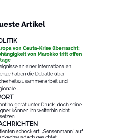
ueste Artikel
OLITIK
ropa von Ceuta-Krise überrascht:
hängigkeit von Marokko tritt offen
tage
eignisse an einer internationalen
enze haben die Debatte über
cherheitszusammenarbeit und
gionale…...
PORT
fantino gerät unter Druck, doch seine
gner können ihn weiterhin nicht
setzen
ACHRICHTEN
tienten schockiert: „Sensenmann“ auf
ankenhausdach gesichtet