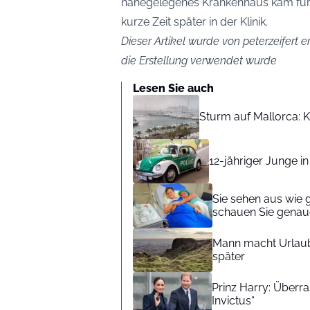
nahegelegenes Krankenhaus kam für d
kurze Zeit später in der Klinik.
Dieser Artikel wurde von peterzeifert er
die Erstellung verwendet wurde
Lesen Sie auch
Sturm auf Mallorca: Kr
12-jähriger Junge i
Sie sehen aus wie 
schauen Sie genaue
Mann macht Urlaub
später
Prinz Harry: Überra
Invictus“