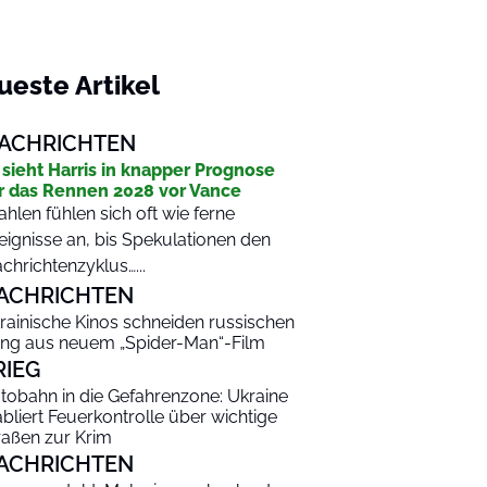
ueste Artikel
ACHRICHTEN
 sieht Harris in knapper Prognose
r das Rennen 2028 vor Vance
hlen fühlen sich oft wie ferne
eignisse an, bis Spekulationen den
chrichtenzyklus…...
ACHRICHTEN
rainische Kinos schneiden russischen
ng aus neuem „Spider-Man“-Film
RIEG
tobahn in die Gefahrenzone: Ukraine
abliert Feuerkontrolle über wichtige
raßen zur Krim
ACHRICHTEN