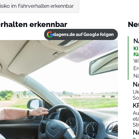
siko im Fahrverhalten erkennbar
erhalten erkennbar
Ne
dagens.de auf Google folgen
N
KI
fü
Wa
Er
Na
N
Uk
So
K
Au
et
St
N