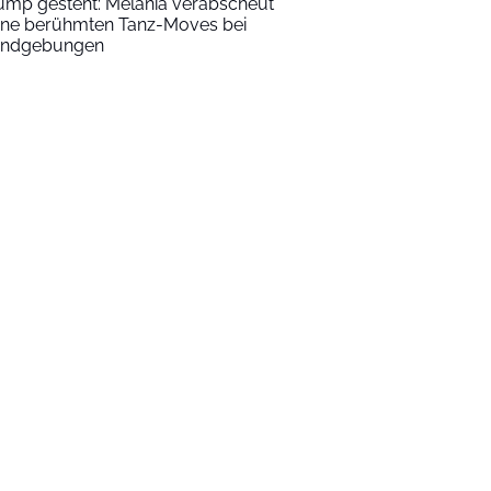
ump gesteht: Melania verabscheut
ine berühmten Tanz-Moves bei
ndgebungen