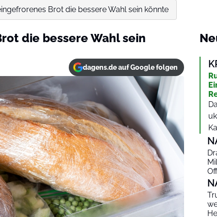
ngefrorenes Brot die bessere Wahl sein könnte
ot die bessere Wahl sein
Ne
K
dagens.de auf Google folgen
Ru
Ei
Re
Da
uk
Ka
N
Dr
Mi
Of
N
Tr
we
He