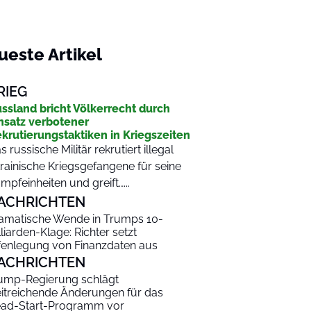
ueste Artikel
RIEG
ssland bricht Völkerrecht durch
nsatz verbotener
krutierungstaktiken in Kriegszeiten
s russische Militär rekrutiert illegal
rainische Kriegsgefangene für seine
mpfeinheiten und greift…...
ACHRICHTEN
amatische Wende in Trumps 10-
lliarden-Klage: Richter setzt
fenlegung von Finanzdaten aus
ACHRICHTEN
ump-Regierung schlägt
itreichende Änderungen für das
ad-Start-Programm vor