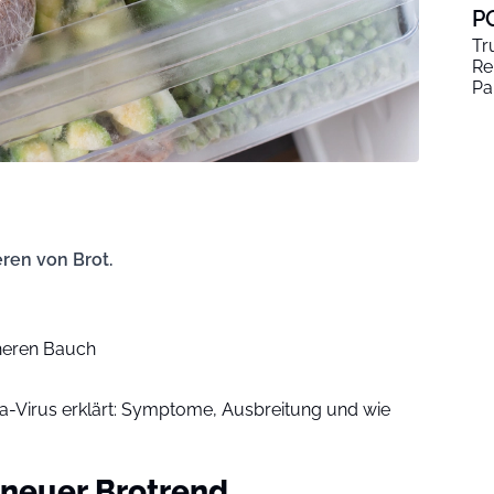
P
Tr
Re
Pa
eren von Brot.
cheren Bauch
-Virus erklärt: Symptome, Ausbreitung und wie
 neuer Brotrend