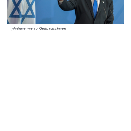
photocosmos1 / Shutterstock.com