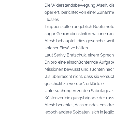
Die Widerstandsbewegung Atesh, die v
operiert, berichtet von einer Zunah
Flusses.
Truppen sollen angeblich Bootsmoto
sogar Geheimdienstinformationen an d
Atesh behauptet, dies geschehe, weil
solcher Einsätze hätten.
Laut Serhiy Bratschuk, einem Sprech
Dnipro eine einschüchternde Aufgabe.
Missionen bewusst und suchten nach 
„Es überrascht nicht, dass sie versu
geschickt zu werden“, erklärte er.
Untersuchungen zu den Sabotageakte
Küstenverteidigungsbrigade der russis
Atesh berichtet, dass mindestens drei
jedoch andere Soldaten, sich in jegl