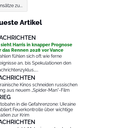
sätze zu...
ueste Artikel
ACHRICHTEN
 sieht Harris in knapper Prognose
r das Rennen 2028 vor Vance
hlen fühlen sich oft wie ferne
eignisse an, bis Spekulationen den
chrichtenzyklus…...
ACHRICHTEN
rainische Kinos schneiden russischen
ng aus neuem „Spider-Man“-Film
RIEG
tobahn in die Gefahrenzone: Ukraine
abliert Feuerkontrolle über wichtige
raßen zur Krim
ACHRICHTEN