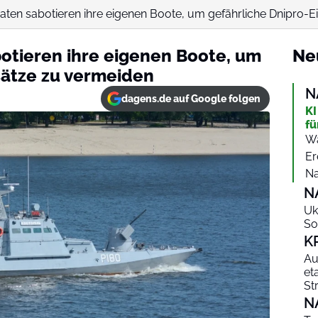
ten sabotieren ihre eigenen Boote, um gefährliche Dnipro-Ein
otieren ihre eigenen Boote, um
Ne
sätze zu vermeiden
N
dagens.de auf Google folgen
KI
fü
Wa
Er
Na
N
Uk
So
K
Au
et
St
N