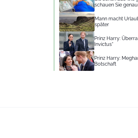
schauen Sie genaue
Mann macht Urlaub
später
Prinz Harry: Überra
Invictus“
Prinz Harry: Meghan
Botschaft