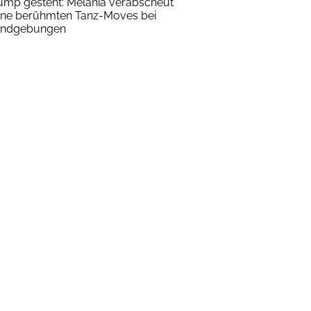
ump gesteht: Melania verabscheut
ine berühmten Tanz-Moves bei
ndgebungen