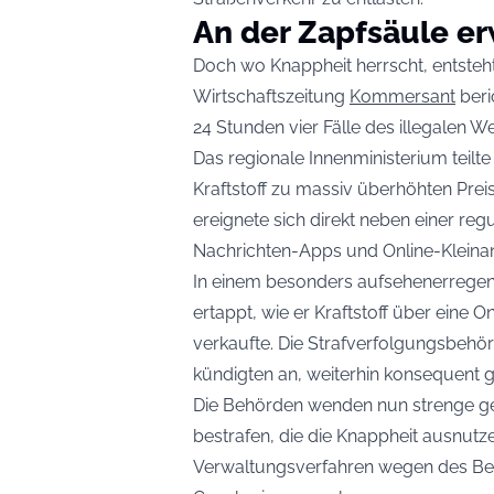
An der Zapfsäule er
Doch wo Knappheit herrscht, entsteht
Wirtschaftszeitung
Kommersant
beri
24 Stunden vier Fälle des illegalen W
Das regionale Innenministerium teilt
Kraftstoff zu massiv überhöhten Preis
ereignete sich direkt neben einer reg
Nachrichten-Apps und Online-Kleinan
In einem besonders aufsehenerregend
ertappt, wie er Kraftstoff über eine O
verkaufte. Die Strafverfolgungsbehö
kündigten an, weiterhin konsequent
Die Behörden wenden nun strenge ges
bestrafen, die die Knappheit ausnu
Verwaltungsverfahren wegen des Betr