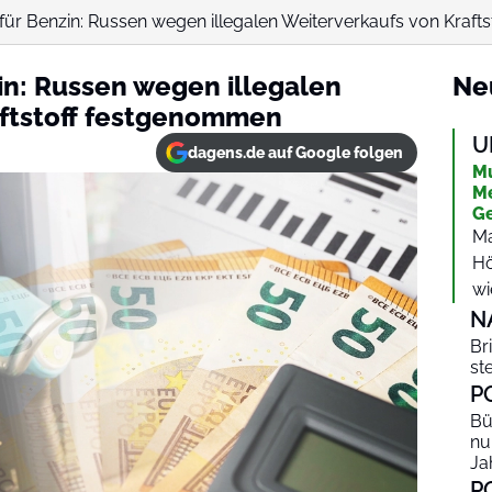
ür Benzin: Russen wegen illegalen Weiterverkaufs von Kraft
n: Russen wegen illegalen
Ne
aftstoff festgenommen
U
dagens.de auf Google folgen
Mu
Me
Ge
Ma
Hö
wi
N
Br
st
P
Bü
nu
Ja
P