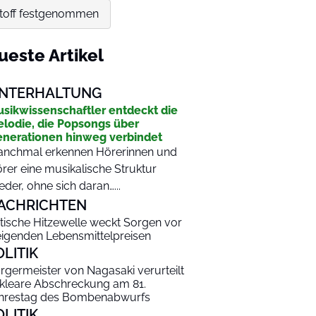
stoff festgenommen
ueste Artikel
NTERHALTUNG
sikwissenschaftler entdeckt die
lodie, die Popsongs über
nerationen hinweg verbindet
nchmal erkennen Hörerinnen und
rer eine musikalische Struktur
eder, ohne sich daran…...
ACHRICHTEN
itische Hitzewelle weckt Sorgen vor
eigenden Lebensmittelpreisen
OLITIK
rgermeister von Nagasaki verurteilt
kleare Abschreckung am 81.
hrestag des Bombenabwurfs
OLITIK