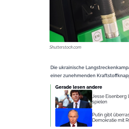
Shutterstock.com
Die ukrainische Langstreckenkampa
einer zunehmenden Kraftstoffknapp
Gerade lesen andere
Jesse Eisenberg 
spielen
Putin gibt überr
Demokratie mit R