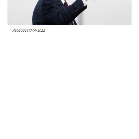
P20260227MR-1022