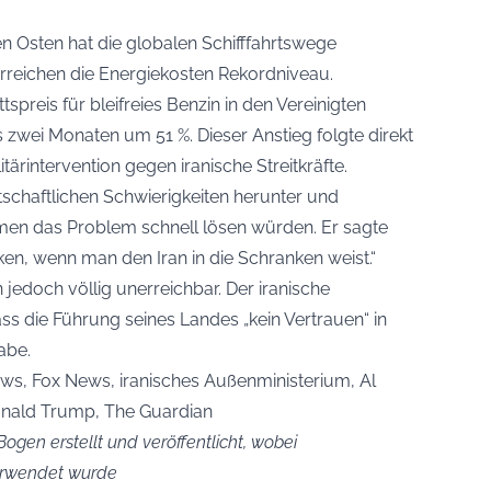
 Osten hat die globalen Schifffahrtswege
 erreichen die Energiekosten Rekordniveau.
preis für bleifreies Benzin in den Vereinigten
 zwei Monaten um 51 %. Dieser Anstieg folgte direkt
tärintervention gegen iranische Streitkräfte.
tschaftlichen Schwierigkeiten herunter und
en das Problem schnell lösen würden. Er sagte
ken, wenn man den Iran in die Schranken weist.“
edoch völlig unerreichbar. Der iranische
ss die Führung seines Landes „kein Vertrauen“ in
abe.
ws, Fox News, iranisches Außenministerium, Al
onald Trump, The Guardian
ogen erstellt und veröffentlicht, wobei
verwendet wurde