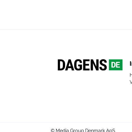
V
© Media Group Denmark ApS