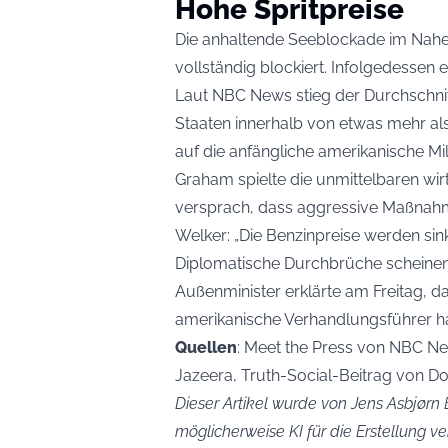
Hohe Spritpreise
Die anhaltende Seeblockade im Nahen
vollständig blockiert. Infolgedessen
Laut NBC News stieg der Durchschnitts
Staaten innerhalb von etwas mehr als
auf die anfängliche amerikanische Mili
Graham spielte die unmittelbaren wir
versprach, dass aggressive Maßnahm
Welker: „Die Benzinpreise werden sin
Diplomatische Durchbrüche scheinen j
Außenminister erklärte am Freitag, da
amerikanische Verhandlungsführer h
Quellen
: Meet the Press von NBC Ne
Jazeera, Truth-Social-Beitrag von D
Dieser Artikel wurde von Jens Asbjørn B
möglicherweise KI für die Erstellung 