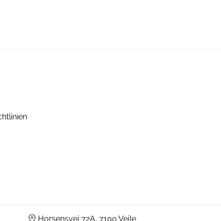
htlinien
Horsensvej 72A, 7100 Vejle