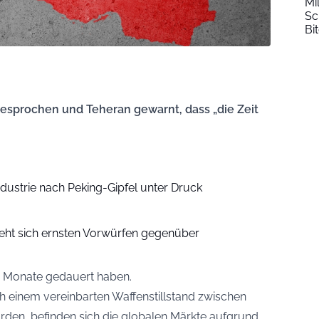
Mi
Sc
Bi
sprochen und Teheran gewarnt, dass „die Zeit
dustrie nach Peking-Gipfel unter Druck
eht sich ernsten Vorwürfen gegenüber
ei Monate gedauert haben.
 einem vereinbarten Waffenstillstand zwischen
rden, befinden sich die globalen Märkte aufgrund