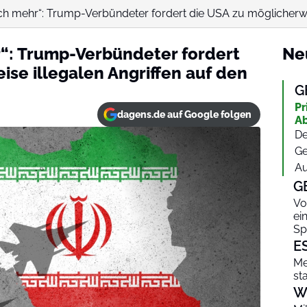
noch mehr“: Trump-Verbündeter fordert die USA zu möglicherwe
r“: Trump-Verbündeter fordert
Ne
ise illegalen Angriffen auf den
G
Pr
dagens.de auf Google folgen
Ab
De
Ge
Au
G
Vo
ei
Sp
E
Me
st
W