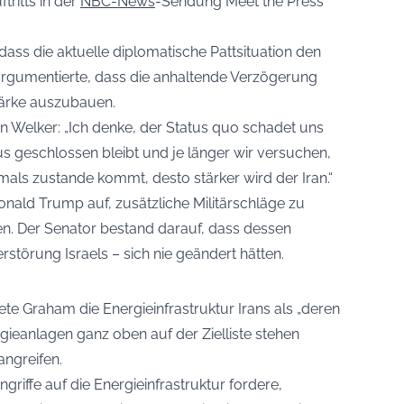
ritts in der
NBC-News
-Sendung Meet the Press
dass die aktuelle diplomatische Pattsituation den
 argumentierte, dass die anhaltende Verzögerung
Stärke auszubauen.
n Welker: „Ich denke, der Status quo schadet uns
us geschlossen bleibt und je länger wir versuchen,
als zustande kommt, desto stärker wird der Iran.“
onald Trump auf, zusätzliche Militärschläge zu
n. Der Senator bestand darauf, dass dessen
rstörung Israels – sich nie geändert hätten.
e Graham die Energieinfrastruktur Irans als „deren
rgieanlagen ganz oben auf der Zielliste stehen
angreifen.
ngriffe auf die Energieinfrastruktur fordere,