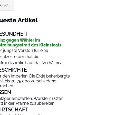
ise...
ueste Artikel
ESUNDHEIT
inz gegen Wähler im
treibungsstreit des Kleinstaats
r jüngste Vorstoß für eine
setzesreform hat die
fmerksamkeit auf das Verhältnis…...
ESCHICHTE
r den Imperien: Die Erde beherbergte
nst bis zu 75.000 verschiedene
rachen
SSEN
tzger empfehlen, Würste im Ofen
att in der Pfanne zuzubereiten
IRTSCHAFT