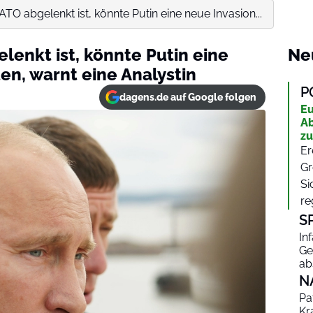
O abgelenkt ist, könnte Putin eine neue Invasion...
enkt ist, könnte Putin eine
Ne
en, warnt eine Analystin
P
dagens.de auf Google folgen
Eu
Ab
zu
Er
Gr
Si
re
S
In
Ge
ab
N
Pa
Kr