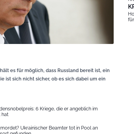
K
Ho
fü
ält es für möglich, dass Russland bereit ist, ein
 ist sich nicht sicher, ob es sich dabei um ein
densnobelpreis: 6 Kriege, die er angeblich im
 hat
rmordet? Ukrainischer Beamter tot in Pool an
sort gefunden