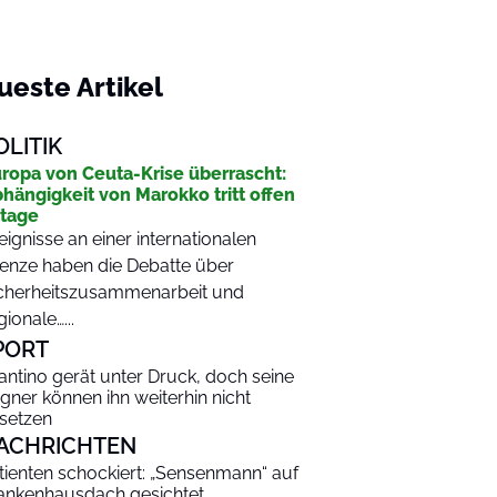
ueste Artikel
OLITIK
ropa von Ceuta-Krise überrascht:
hängigkeit von Marokko tritt offen
tage
eignisse an einer internationalen
enze haben die Debatte über
cherheitszusammenarbeit und
gionale…...
PORT
fantino gerät unter Druck, doch seine
gner können ihn weiterhin nicht
setzen
ACHRICHTEN
tienten schockiert: „Sensenmann“ auf
ankenhausdach gesichtet