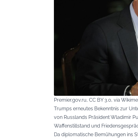
Premier.gov.ru, CC BY 3.0, via Wik
Trumps erneutes Bekenntnis zur Unte
von Russlands Präsident Wladimir P
Waffenstillstand und Friedensgesprä
Da diplomatische Bemühungen ins St