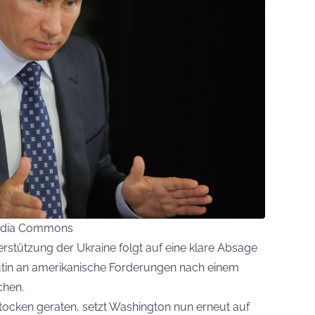
imedia Commons
rstützung der Ukraine folgt auf eine klare Absage
utin an amerikanische Forderungen nach einem
chen.
ocken geraten, setzt Washington nun erneut auf