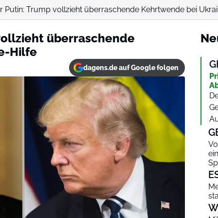
r Putin: Trump vollzieht überraschende Kehrtwende bei Ukrai
 vollzieht überraschende
Ne
e-Hilfe
G
dagens.de auf Google folgen
Pr
Ab
De
Ge
Au
G
Vo
ei
Sp
E
Me
st
W