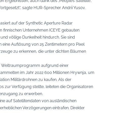
 Ergebnissen, auch dank des ‚People’s Satellite‘,
fortgesetzt“, sagte HUR-Sprecher Andrii Yusov.
siert auf der Synthetic Aperture Radar
em finnischen Unternehmen ICEYE gebauten
und völlige Dunkelheit hindurch. Sie sind
en eine Auflösung von 25 Zentimetern pro Pixel
hrzeuge zu erkennen, die unter dichten Bäumen
s Weltraumprogramm aufgrund einer
ammelten im Jahr 2022 600 Millionen Hrywnja, um
ation Militärdrohnen zu kaufen. Als der
s zur Verfügung stellte, leiteten die Organisatoren
tenzugang zu erwerben.
e auf Satellitendaten von ausländischen
erheblichen Verzögerungen eintrafen. Direkter