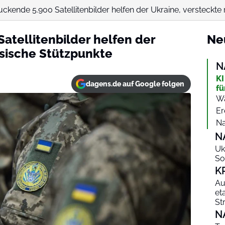
ckende 5.900 Satellitenbilder helfen der Ukraine, versteckt
atellitenbilder helfen der
Ne
ssische Stützpunkte
N
KI
dagens.de auf Google folgen
fü
Wa
Er
Na
N
Uk
So
K
Au
et
St
N