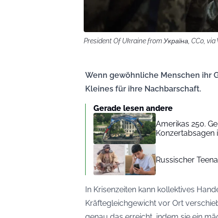
President Of Ukraine from Україна, CC0, v
Wenn gewöhnliche Menschen ihr G
Kleines für ihre Nachbarschaft.
Gerade lesen andere
Amerikas 250. G
Konzertabsagen in
Russischer Teena
In Krisenzeiten kann kollektives H
Kräftegleichgewicht vor Ort verschieb
genau das erreicht, indem sie ein mäc