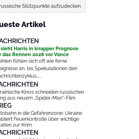
e russische Stützpunkte aufzudecken
ueste Artikel
ACHRICHTEN
 sieht Harris in knapper Prognose
r das Rennen 2028 vor Vance
hlen fühlen sich oft wie ferne
eignisse an, bis Spekulationen den
chrichtenzyklus…...
ACHRICHTEN
rainische Kinos schneiden russischen
ng aus neuem „Spider-Man“-Film
RIEG
tobahn in die Gefahrenzone: Ukraine
abliert Feuerkontrolle über wichtige
raßen zur Krim
ACHRICHTEN