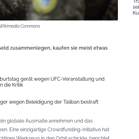
Tr
se
Ku
ia Wikimedia Commons
eld zusammenlegen, kaufen sie meist etwas
eburtstag gerät wegen UFC-Veranstaltung und
 die Kritik
ger wegen Beleidigung der Taliban bestraft
andeln globale Ausmaße annehmen und das
en. Eine einzigartige Crowdfunding-Initiative hat
htiges Werkzeug in den Orbit schickte, berichtet