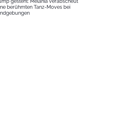
ump gesteht: Melania verabscheut
ine berühmten Tanz-Moves bei
ndgebungen