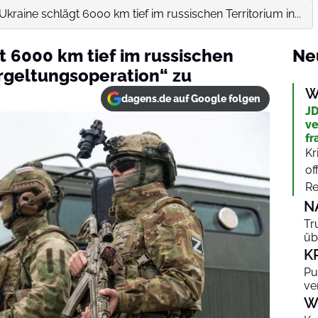
 Ukraine schlägt 6000 km tief im russischen Territorium in...
t 6000 km tief im russischen
Ne
ergeltungsoperation“ zu
W
dagens.de auf Google folgen
JD
ve
fr
Kr
of
Re
N
Tr
üb
K
Pu
ve
W