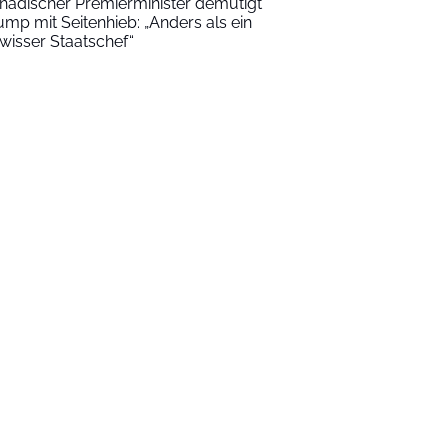
nadischer Premierminister demütigt
ump mit Seitenhieb: „Anders als ein
wisser Staatschef“