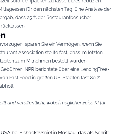
lzeit sofort einpacken zu lassen. Dies reduziert
 Mittagessen für den nächsten Tag. Eine Analyse der
ergab, dass 25 % der Restaurantbesucher
urücklassen.
en
vorzugen, sparen Sie ein Vermögen, wenn Sie
taurant Association stellte fest, dass im letzten
lzeiten zum Mitnehmen bestellt wurden.
Gebühren. NPR berichtete über eine LendingTree-
g von Fast Food in großen US-Städten fast 80 %
abholt.
llt und veröffentlicht, wobei möglicherweise KI für
USA bei Eishockeyspiel in Moskau, das als Schritt