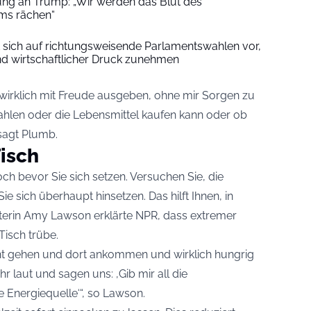
nung an Trump: „Wir werden das Blut des
ms rächen“
t sich auf richtungsweisende Parlamentswahlen vor,
d wirtschaftlicher Druck zunehmen
 wirklich mit Freude ausgeben, ohne mir Sorgen zu
hlen oder die Lebensmittel kaufen kann oder ob
sagt Plumb.
isch
noch bevor Sie sich setzen. Versuchen Sie, die
e sich überhaupt hinsetzen. Das hilft Ihnen, in
terin Amy Lawson erklärte NPR, dass extremer
isch trübe.
nt gehen und dort ankommen und wirklich hungrig
 laut und sagen uns: ‚Gib mir all die
e Energiequelle‘“, so Lawson.