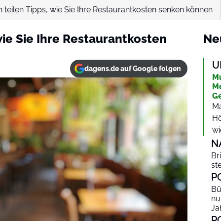
 teilen Tipps, wie Sie Ihre Restaurantkosten senken können
wie Sie Ihre Restaurantkosten
Ne
U
dagens.de auf Google folgen
Mu
Me
Ge
Ma
Hö
wi
N
Br
st
P
Bü
nu
Ja
P