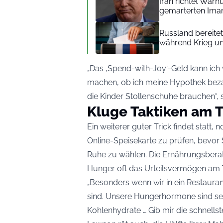
Iran richtet War
gemarterten Ima
Russland bereite
während Krieg un
„Das ‚Spend-with-Joy‘-Geld kann ich
machen, ob ich meine Hypothek beza
die Kinder Stollenschuhe brauchen“, 
Kluge Taktiken am T
Ein weiterer guter Trick findet statt, 
Online-Speisekarte zu prüfen, bevor Si
Ruhe zu wählen. Die Ernährungsbera
Hunger oft das Urteilsvermögen am T
„Besonders wenn wir in ein Restaura
sind. Unsere Hungerhormone sind sehr
Kohlenhydrate … Gib mir die schnellst