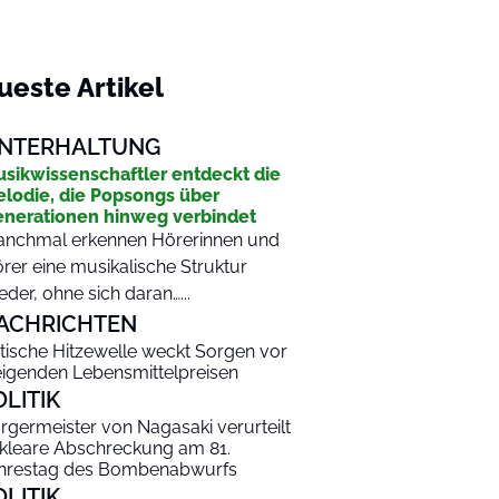
ueste Artikel
NTERHALTUNG
sikwissenschaftler entdeckt die
lodie, die Popsongs über
nerationen hinweg verbindet
nchmal erkennen Hörerinnen und
rer eine musikalische Struktur
eder, ohne sich daran…...
ACHRICHTEN
itische Hitzewelle weckt Sorgen vor
eigenden Lebensmittelpreisen
OLITIK
rgermeister von Nagasaki verurteilt
kleare Abschreckung am 81.
hrestag des Bombenabwurfs
OLITIK