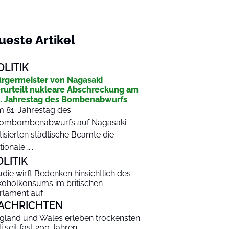
ueste Artikel
OLITIK
rgermeister von Nagasaki
rurteilt nukleare Abschreckung am
. Jahrestag des Bombenabwurfs
 81. Jahrestag des
ombombenabwurfs auf Nagasaki
itisierten städtische Beamte die
tionale…...
OLITIK
udie wirft Bedenken hinsichtlich des
koholkonsums im britischen
rlament auf
ACHRICHTEN
gland und Wales erleben trockensten
li seit fast 200 Jahren