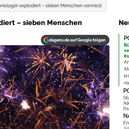
rkslager explodiert – sieben Menschen vermisst
diert – sieben Menschen
Ne
P
dagens.de auf Google folgen
Bü
ve
81
Am
At
kr
na
P
St
Al
Pa
N
En
Ju