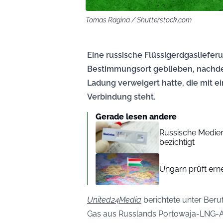
Tomas Ragina / Shutterstock.com
Eine russische Flüssigerdgasliefer
Bestimmungsort geblieben, nachde
Ladung verweigert hatte, die mit e
Verbindung steht.
Gerade lesen andere
Russische Medien
bezichtigt
Ungarn prüft ern
United24Media
berichtete unter Ber
Gas aus Russlands Portowaja-LNG-An