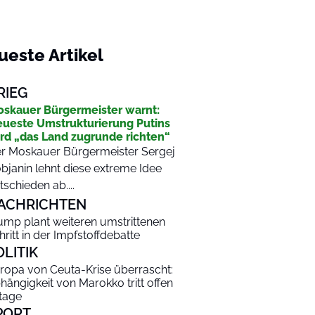
ueste Artikel
RIEG
skauer Bürgermeister warnt:
ueste Umstrukturierung Putins
rd „das Land zugrunde richten“
r Moskauer Bürgermeister Sergej
bjanin lehnt diese extreme Idee
tschieden ab....
ACHRICHTEN
ump plant weiteren umstrittenen
hritt in der Impfstoffdebatte
OLITIK
ropa von Ceuta-Krise überrascht:
hängigkeit von Marokko tritt offen
tage
PORT