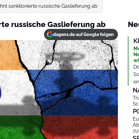
ehnt sanktionierte russische Gaslieferung ab
rte russische Gaslieferung ab
Ne
dagens.de auf Google folgen
K
Mo
Ne
wi
De
So
en
N
Tr
Sc
P
Eu
Ab
zu
S