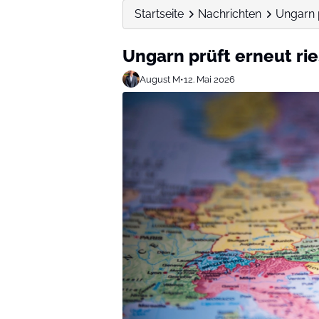
Startseite
Nachrichten
Ungarn p
Ungarn prüft erneut ri
August M
•
12. Mai 2026