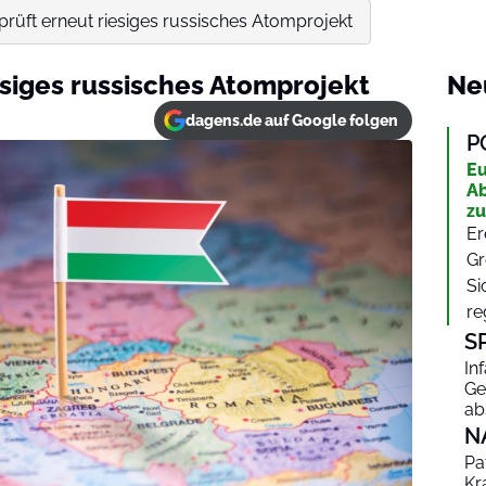
rüft erneut riesiges russisches Atomprojekt
esiges russisches Atomprojekt
Ne
dagens.de auf Google folgen
P
Eu
Ab
zu
Er
Gr
Si
re
S
In
Ge
ab
N
Pa
Kr