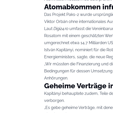
Atomabkommen infr
Das Projekt Paks-2 wurde ursprüngl
Viktor Orbán ohne internationales A
Laut
Digi24.ro
umfasst die Vereinbaru
Rosatom mit einem geschätzten Wert 
umgerechnet etwa 14,7 Milliarden US-
István Kapitányi, nominiert für die R
Energieministers, sagte, die neue Reg
„Wir müssten die Finanzierung und di
Bedingungen für dessen Umsetzung ü
Anhörungen.
Geheime Verträge im
Kapitányi behauptete zudem, Teile de
verborgen.
„Es gebe geheime Verträge, mit dene