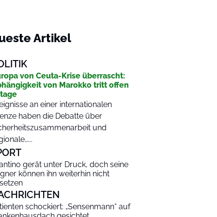
ueste Artikel
OLITIK
ropa von Ceuta-Krise überrascht:
hängigkeit von Marokko tritt offen
tage
eignisse an einer internationalen
enze haben die Debatte über
cherheitszusammenarbeit und
gionale…...
PORT
fantino gerät unter Druck, doch seine
gner können ihn weiterhin nicht
setzen
ACHRICHTEN
tienten schockiert: „Sensenmann“ auf
ankenhausdach gesichtet