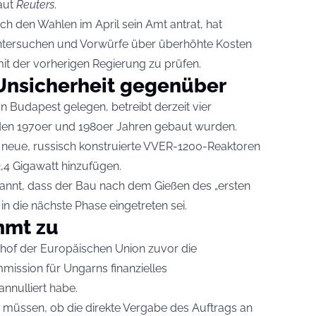
laut
Reuters
.
ch den Wahlen im April sein Amt antrat, hat
untersuchen und Vorwürfe über überhöhte Kosten
 der vorherigen Regierung zu prüfen.
 Unsicherheit gegenüber
n Budapest gelegen, betreibt derzeit vier
n den 1970er und 1980er Jahren gebaut wurden.
 neue, russisch konstruierte VVER-1200-Reaktoren
2,4 Gigawatt hinzufügen.
nnt, dass der Bau nach dem Gießen des „ersten
 in die nächste Phase eingetreten sei.
mmt zu
shof der Europäischen Union zuvor die
ssion für Ungarns finanzielles
nnulliert habe.
en müssen, ob die direkte Vergabe des Auftrags an