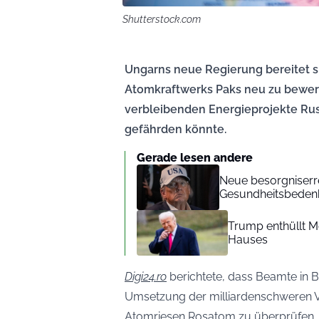
Shutterstock.com
Ungarns neue Regierung bereitet si
Atomkraftwerks Paks neu zu bewerte
verbleibenden Energieprojekte Rus
gefährden könnte.
Gerade lesen andere
Neue besorgniserr
Gesundheitsbeden
Trump enthüllt M
Hauses
Digi24.ro
berichtete, dass Beamte in B
Umsetzung der milliardenschweren V
Atomriesen Rosatom zu überprüfen.