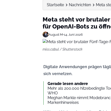
Startseite
Nachrichten
Meta ste
Meta steht vor brutale
für OpenAI-Bots zu öff
August M
•
14. Juni 2026
miss.cabul / Shutterstock
Digitale Anwendungen prägen tägl
sich vernetzen.
Gerade lesen andere
Mehr als 200.000 hitzebedingte Tode
WHO
Meghan Markle nimmt Modebranche 
Markenhinweises