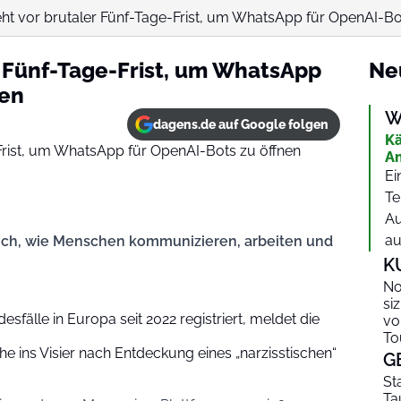
ht vor brutaler Fünf-Tage-Frist, um WhatsApp für OpenAI-Bot
r Fünf-Tage-Frist, um WhatsApp
Ne
nen
W
dagens.de auf Google folgen
Kä
An
Ei
Te
Au
au
ich, wie Menschen kommunizieren, arbeiten und
K
No
si
sfälle in Europa seit 2022 registriert, meldet die
vo
To
ins Visier nach Entdeckung eines „narzisstischen“
G
St
Ta