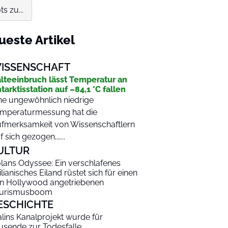
s zu...
ueste Artikel
ISSENSCHAFT
lteeinbruch lässt Temperatur an
tarktisstation auf –84,1 °C fallen
ne ungewöhnlich niedrige
mperaturmessung hat die
fmerksamkeit von Wissenschaftlern
f sich gezogen,…...
ULTUR
lans Odyssee: Ein verschlafenes
zilianisches Eiland rüstet sich für einen
n Hollywood angetriebenen
urismusboom
ESCHICHTE
alins Kanalprojekt wurde für
usende zur Todesfalle