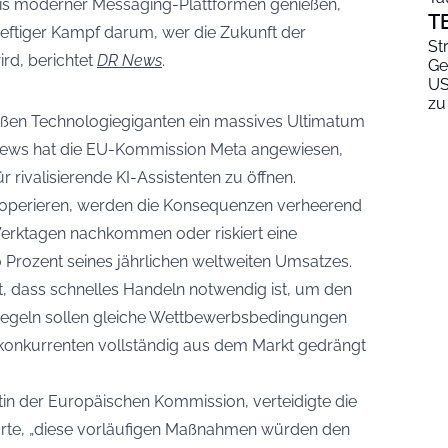
is moderner Messaging-Plattformen genießen,
T
n heftiger Kampf darum, wer die Zukunft der
St
ird, berichtet
DR News
.
Ge
US
zu
oßen Technologiegiganten ein massives Ultimatum
 News hat die EU-Kommission Meta angewiesen,
 rivalisierende KI-Assistenten zu öffnen.
ooperieren, werden die Konsequenzen verheerend
Werktagen nachkommen oder riskiert eine
0 Prozent seines jährlichen weltweiten Umsatzes.
, dass schnelles Handeln notwendig ist, um den
 Regeln sollen gleiche Wettbewerbsbedingungen
ekonkurrenten vollständig aus dem Markt gedrängt
tin der Europäischen Kommission, verteidigte die
ärte, „diese vorläufigen Maßnahmen würden den