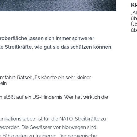
K
„A
üb
Üb
üb
roberfläche lassen sich immer schwerer
te Streitkräfte, wie gut sie das schützen können,
fahrt-Rätsel: „Es könnte ein sehr kleiner
ein“
stößt auf ein US-Hindernis: Wer hat wirklich die
kationskabeln ist für die NATO-Streitkräfte zu
geworden. Die Gewässer vor Norwegen sind
e Fähigkeiten zu trainieren. Der norwegische