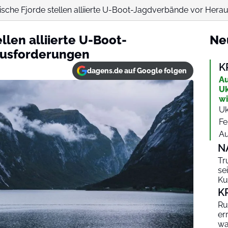
sche Fjorde stellen alliierte U-Boot-Jagdverbände vor Her
len alliierte U-Boot-
Ne
ausforderungen
K
dagens.de auf Google folgen
Au
Uk
wi
Uk
Fe
Au
N
Tr
se
Ku
K
Ru
er
wa