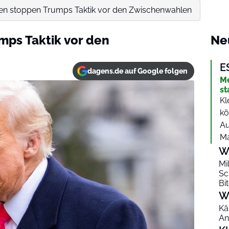
en stoppen Trumps Taktik vor den Zwischenwahlen
mps Taktik vor den
Ne
E
dagens.de auf Google folgen
Me
st
Kl
kö
Au
Ma
W
Mi
Sc
Bi
W
Kä
An