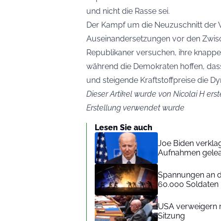
und nicht die Rasse sei.
Der Kampf um die Neuzuschnitt der Wa
Auseinandersetzungen vor den Zwis
Republikaner versuchen, ihre knappe
während die Demokraten hoffen, dass 
und steigende Kraftstoffpreise die D
Dieser Artikel wurde von Nicolai H erst
Erstellung verwendet wurde
Lesen Sie auch
Joe Biden verkla
Aufnahmen gele
Spannungen an de
60.000 Soldaten
USA verweigern 
Sitzung