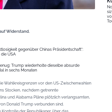
K
No
si
vo
To
auf Widerstand.
tlosigkeit gegenüber Chinas Präsidentschaft“:
t die USA
enug: Trump wiederholte dieselbe absurde
al in sechs Monaten
die Wahlkreisgrenzen vor den US-Zwischenwahlen
 ins Stocken, nachdem getrennte
lina und Alabama Pläne plötzlich verlangsamten,
e von Donald Trump verbunden sind.
e Kontrolle der Republikaner über das