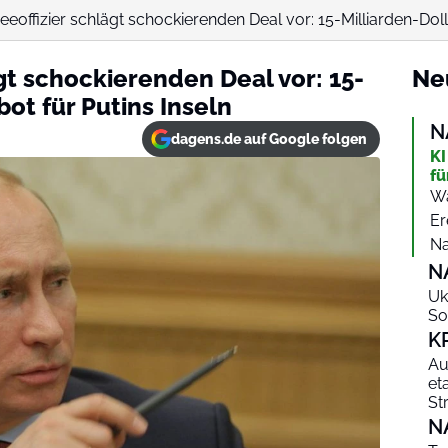
offizier schlägt schockierenden Deal vor: 15-Milliarden-Doll
gt schockierenden Deal vor: 15-
Ne
ot für Putins Inseln
N
dagens.de auf Google folgen
KI
fü
Wa
Er
Na
N
Uk
So
K
Au
et
St
N