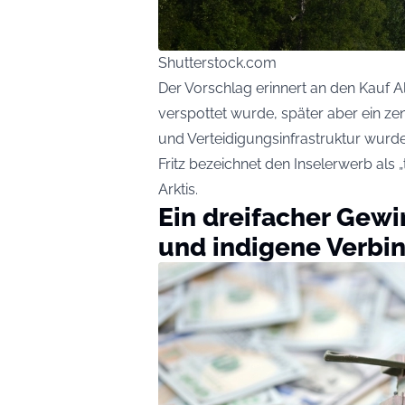
Shutterstock.com
Der Vorschlag erinnert an den Kauf Al
verspottet wurde, später aber ein ze
und Verteidigungsinfrastruktur wurde
Fritz bezeichnet den Inselerwerb als 
Arktis.
Ein dreifacher Gewi
und indigene Verbi