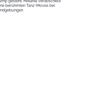
ump gesteht: Melania verabscheut
ine berühmten Tanz-Moves bei
ndgebungen