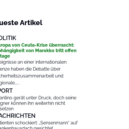
ueste Artikel
OLITIK
ropa von Ceuta-Krise überrascht:
hängigkeit von Marokko tritt offen
tage
eignisse an einer internationalen
enze haben die Debatte über
cherheitszusammenarbeit und
gionale…...
PORT
fantino gerät unter Druck, doch seine
gner können ihn weiterhin nicht
setzen
ACHRICHTEN
tienten schockiert: „Sensenmann“ auf
ankenhausdach gesichtet