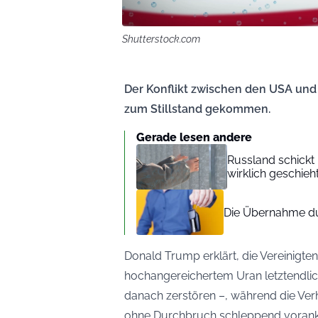
Shutterstock.com
Der Konflikt zwischen den USA und d
zum Stillstand gekommen.
Gerade lesen andere
Russland schickt 
wirklich geschieht
Die Übernahme du
Donald Trump erklärt, die Vereinigte
hochangereichertem Uran letztendli
danach zerstören –, während die Ve
ohne Durchbruch schleppend vora