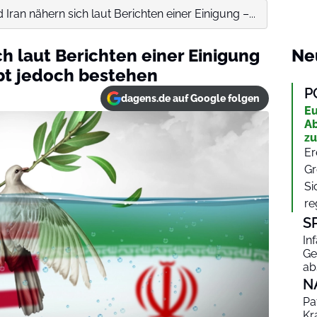
Iran nähern sich laut Berichten einer Einigung –...
h laut Berichten einer Einigung
Ne
bt jedoch bestehen
P
dagens.de auf Google folgen
Eu
Ab
zu
Er
Gr
Si
re
S
In
Ge
ab
N
Pa
Kr