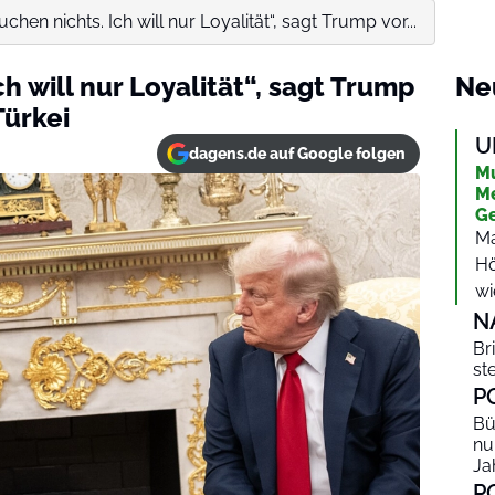
uchen nichts. Ich will nur Loyalität“, sagt Trump vor...
h will nur Loyalität“, sagt Trump
Ne
Türkei
U
dagens.de auf Google folgen
Mu
Me
Ge
Ma
Hö
wi
N
Br
st
P
Bü
nu
Ja
P