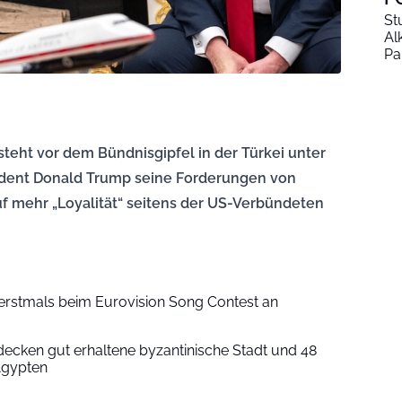
St
Al
Pa
teht vor dem Bündnisgipfel in der Türkei unter
dent Donald Trump seine Forderungen von
 mehr „Loyalität“ seitens der US-Verbündeten
 erstmals beim Eurovision Song Contest an
ecken gut erhaltene byzantinische Stadt und 48
 Ägypten