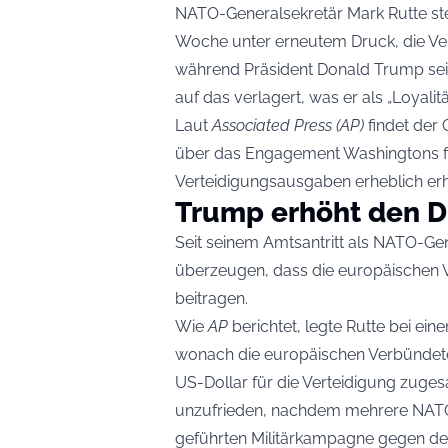
NATO-Generalsekretär Mark Rutte steh
Woche unter erneutem Druck, die Verei
während Präsident Donald Trump se
auf das verlagert, was er als „Loyalit
Laut
Associated Press (AP)
findet der 
über das Engagement Washingtons fü
Verteidigungsausgaben erheblich er
Trump erhöht den D
Seit seinem Amtsantritt als NATO-Ge
überzeugen, dass die europäischen V
beitragen.
Wie
AP
berichtet, legte Rutte bei ei
wonach die europäischen Verbündeten
US-Dollar für die Verteidigung zugesa
unzufrieden, nachdem mehrere NATO-
geführten Militärkampagne gegen den