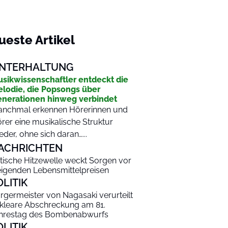
ueste Artikel
NTERHALTUNG
sikwissenschaftler entdeckt die
lodie, die Popsongs über
nerationen hinweg verbindet
nchmal erkennen Hörerinnen und
rer eine musikalische Struktur
eder, ohne sich daran…...
ACHRICHTEN
itische Hitzewelle weckt Sorgen vor
eigenden Lebensmittelpreisen
OLITIK
rgermeister von Nagasaki verurteilt
kleare Abschreckung am 81.
hrestag des Bombenabwurfs
OLITIK