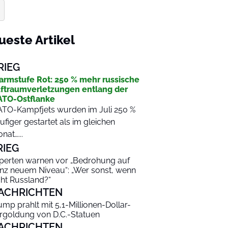
ueste Artikel
RIEG
armstufe Rot: 250 % mehr russische
ftraumverletzungen entlang der
TO-Ostflanke
TO-Kampfjets wurden im Juli 250 %
ufiger gestartet als im gleichen
nat…...
RIEG
perten warnen vor „Bedrohung auf
nz neuem Niveau“: „Wer sonst, wenn
cht Russland?“
ACHRICHTEN
ump prahlt mit 5,1-Millionen-Dollar-
rgoldung von D.C.-Statuen
ACHRICHTEN