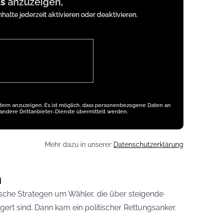
s
anzuzeigen,
nhalte jederzeit aktivieren oder deaktivieren.
etern anzuzeigen. Es ist möglich, dass personenbezogene Daten an
andere Drittanbieter-Dienste übermittelt werden.
Mehr dazu in unserer
Datenschutzerklärung
n
ische Strategen um Wähler, die über steigende
gert sind. Dann kam ein politischer Rettungsanker.