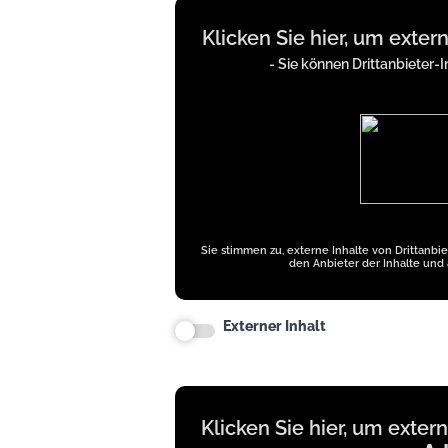
Display
Klicken Sie hier, um exter
content
from
- Sie können Drittanbieter-I
truthsocial.com
Sie stimmen zu, externe Inhalte von Drittanbi
den Anbieter der Inhalte und 
Externer Inhalt
Display
Klicken Sie hier, um exter
content