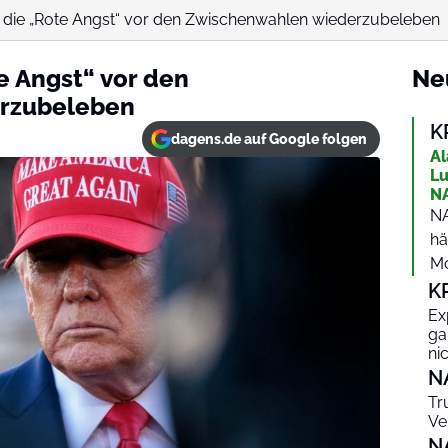
 die „Rote Angst“ vor den Zwischenwahlen wiederzubeleben
e Angst“ vor den
Ne
rzubeleben
K
dagens.de auf Google folgen
Al
Lu
NA
NA
hä
Mo
K
Ex
ga
ni
N
Tr
Ve
N