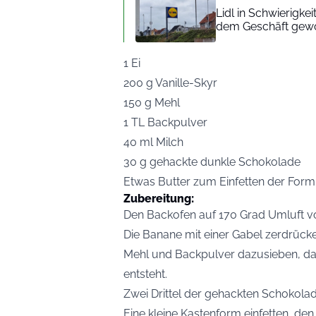
Lidl in Schwierigke
dem Geschäft gew
1 Ei
200 g Vanille-Skyr
150 g Mehl
1 TL Backpulver
40 ml Milch
30 g gehackte dunkle Schokolade
Etwas Butter zum Einfetten der Form
Zubereitung:
Den Backofen auf 170 Grad Umluft vo
Die Banane mit einer Gabel zerdrück
Mehl und Backpulver dazusieben, dann
entsteht.
Zwei Drittel der gehackten Schokola
Eine kleine Kastenform einfetten, den