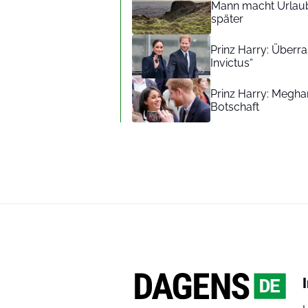
Mann macht Urlaub
später
Prinz Harry: Überra
Invictus“
Prinz Harry: Meghan
Botschaft