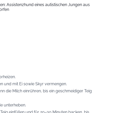
iten: Assistenzhund eines autistischen Jungen aus
orfen
rheizen.
en und mit Ei sowie Skyr vermengen.
 die Milch einrühren, bis ein geschmeidiger Teig
de unterheben.
 Teig einfüllen und für 20–30 Minuten backen, bis