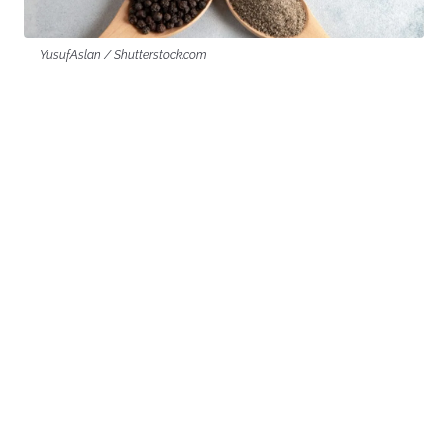
YusufAslan / Shutterstock.com