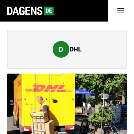
D
DHL