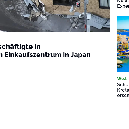
Nukl
Exper
chäftigte in
Einkaufszentrum in Japan
Welt
Schon
Kreta
ersch