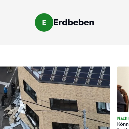
Erdbeben
E
Nachr
Könn