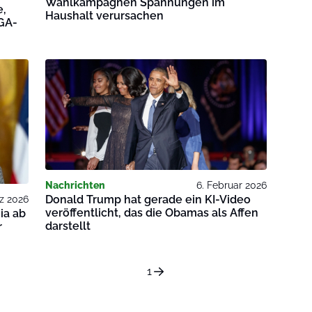
Wahlkampagnen Spannungen im
e,
Haushalt verursachen
GA-
Nachrichten
6. Februar 2026
Donald Trump hat gerade ein KI-Video
z 2026
veröffentlicht, das die Obamas als Affen
ia ab
darstellt
r
1