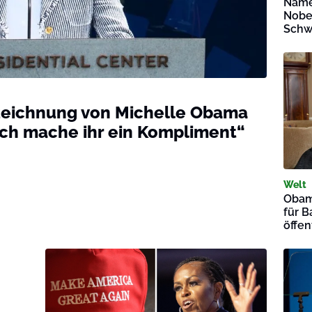
Name
Nobel
Schw
ezeichnung von Michelle Obama
 ich mache ihr ein Kompliment“
Welt
Obam
für B
öffen